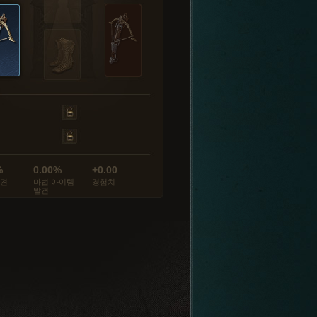
%
0.00%
+0.00
발견
마법 아이템
경험치
발견