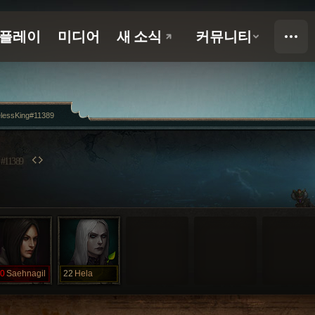
lessKing#11389
G
#11389
0
Saehnagil
22
Hela