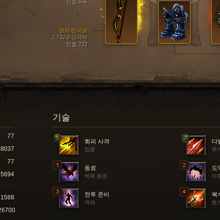
민첩 606
양의 만곡궁
2,732.0 공격력
민첩 722
기술
77
회피 사격
다
8037
집중
무
77
동료
도
5694
박쥐 동료
이
전투 준비
복
41568
격려
분
26700