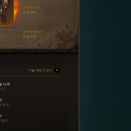
망자의 유산
민첩 596
빙벽의 등반자
민첩 570
기술 계산기 보기
발 사격
기고
약
중 도약
수
기충천