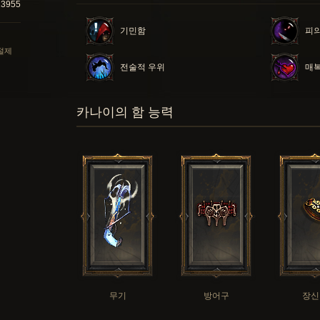
13955
기민함
피의
 절제
전술적 우위
매
카나이의 함 능력
무기
방어구
장신