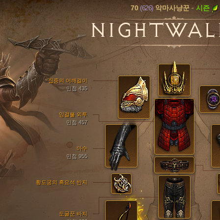
70
(626)
-
시즌
악마사냥꾼
NIGHTWAL
집중의 어깨걸이
민첩 435
잉걸불 외투
민첩 457
마수
민첩 955
황도궁의 흑요석 반지
도굴꾼 바지