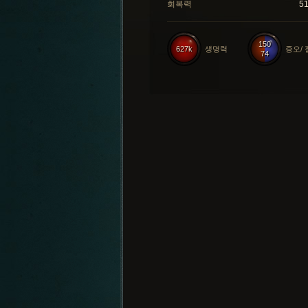
회복력
5
150
627k
생명력
증오/
74