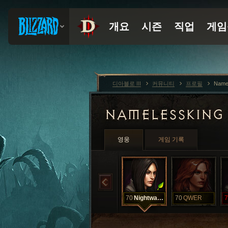
디아블로 III
커뮤니티
프로필
Name
NAMELESSKIN
영웅
게임 기록
70
Nightwalker
70
QWER
7