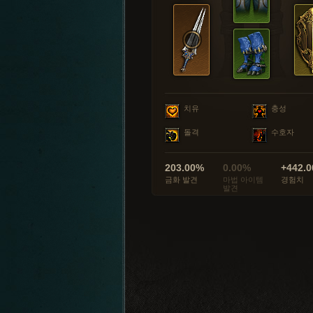
치유
충성
돌격
수호자
203.00%
0.00%
+442.0
금화 발견
마법 아이템
경험치
발견