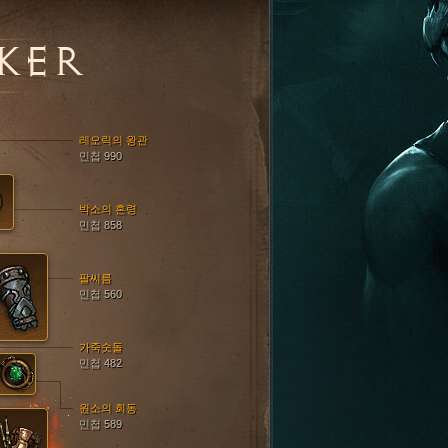
KER
레오릭의 왕관
민첩 990
박소의 혼령
민첩 858
팔씨름
민첩 560
가죽숫돌
민첩 482
원소의 회동
민첩 589