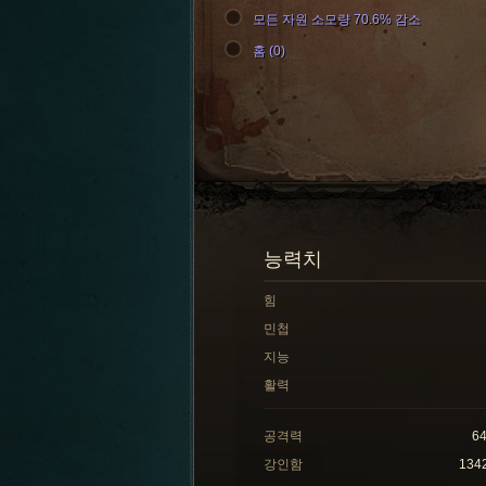
모든 자원 소모량 70.6% 감소
홈 (0)
능력치
힘
민첩
지능
활력
공격력
6
강인함
134