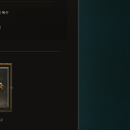
 복수
복
구