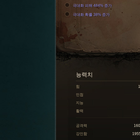
극대화 피해 484% 증가
극대화 확률 38% 증가
능력치
힘
민첩
지능
활력
공격력
16
강인함
195