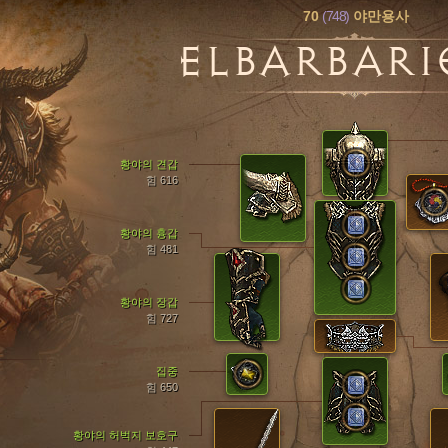
70
(748)
야만용사
ELBARBAR
황야의 견갑
힘 616
황야의 흉갑
힘 481
황야의 장갑
힘 727
집중
힘 650
황야의 허벅지 보호구