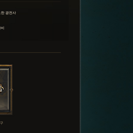
노한 광전사
자비
구