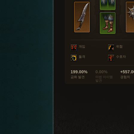
개입
위협
돌격
수호자
199.00%
0.00%
+557.0
금화 발견
마법 아이템
경험치
발견