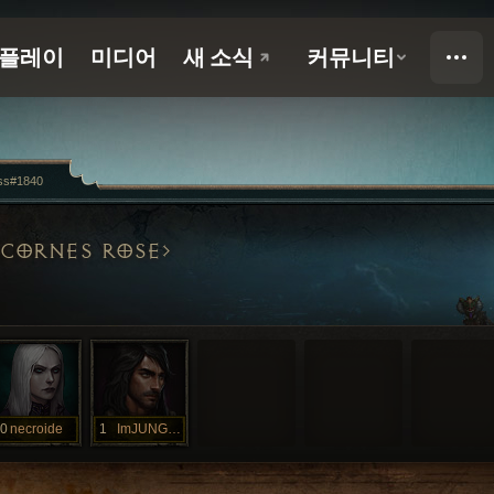
ss#1840
ICORNES ROSE
0
necroide
1
ImJUNGROAN