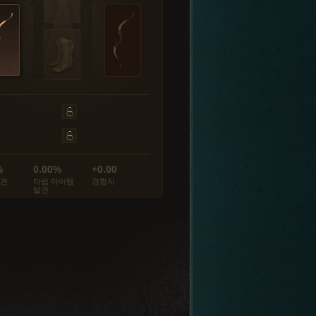
%
0.00%
+0.00
발견
마법 아이템
경험치
발견