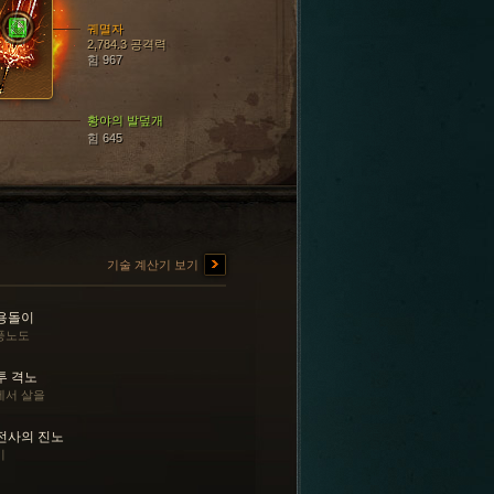
궤멸자
2,784.3 공격력
힘 967
황야의 발덮개
힘 645
기술 계산기 보기
용돌이
풍노도
투 격노
에서 살을
전사의 진노
기