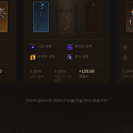
시간 파동
예언의 조화
보호막 강화
정신 집중
0
0.00%
0.00%
+135.00
0.00
금화 발견
마법 아이템
경험치
금화 
발견
마지막 업데이트: 2024년 10월 29일 09시 30분 KST