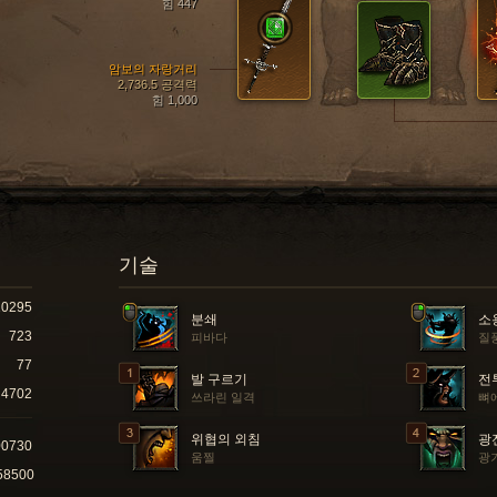
힘 447
암보의 자랑거리
2,736.5 공격력
힘 1,000
기술
10295
분쇄
소
723
피바다
질
77
발 구르기
전
4702
쓰라린 일격
뼈
위협의 외침
광
00730
움찔
광
58500