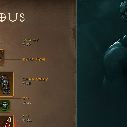
IOUS
황야의 투구
힘 854
꼬맹이의 목걸이
모르틱의 팔보호구
힘 648
통탄
힘 607
자제
힘 561