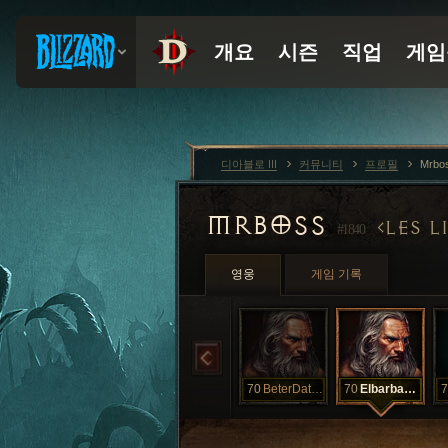
디아블로 III
커뮤니티
프로필
Mrbo
MRBOSS
LES L
#1840
영웅
게임 기록
70
BeterDatmodz
70
Elbarbarious
7