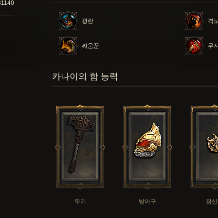
31140
광란
격
싸움꾼
무
카나이의 함 능력
무기
방어구
장신