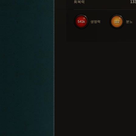
회복력
13
541k
생명력
112
분노