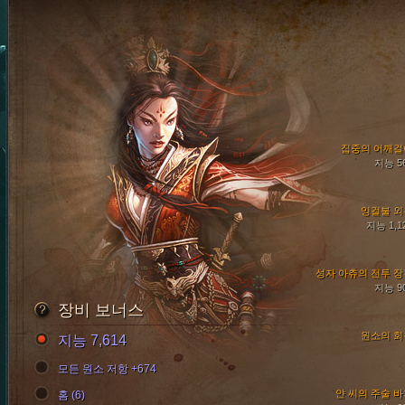
집중의 어깨걸
지능 5
잉걸불 외
지능 1,1
성자 아츄의 전투 장
지능 9
장비 보너스
원소의 회
지능 7,614
모든 원소 저항 +674
얀 씨의 주술 
홈 (6)