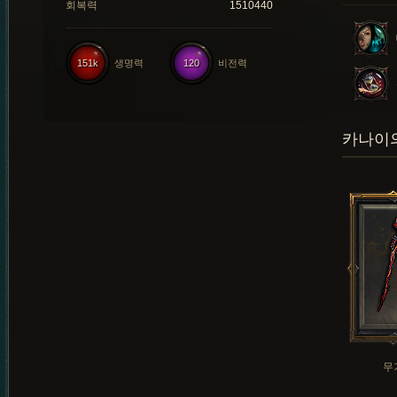
회복력
1510440
151k
생명력
120
비전력
카나이의
무