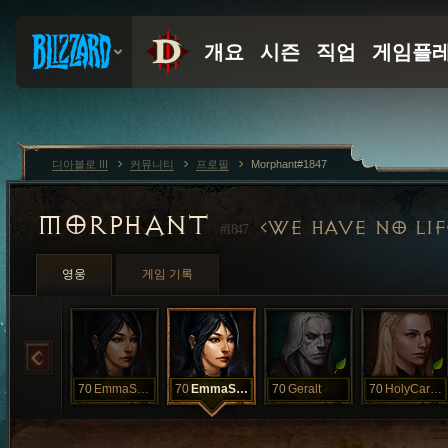
디아블로 III
커뮤니티
프로필
Morphant#1847
MORPHANT
WE HAVE NO LIF
#1847
영웅
게임 기록
70
EmmaSwan
70
EmmaSwan
70
Geralt
70
HolyCaramel