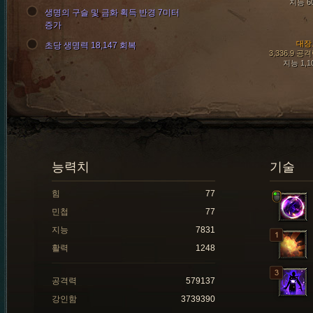
지능 6
생명의 구슬 및 금화 획득 반경 7미터
증가
대장
초당 생명력 18,147 회복
3,336.9 공
지능 1,1
능력치
기술
힘
77
민첩
77
지능
7831
활력
1248
공격력
579137
강인함
3739390