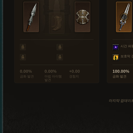
시간 파
보호막 
0.00%
0.00%
+0.00
100.00%
금화 발견
마법 아이템
경험치
금화 발견
발견
마지막 업데이트: 