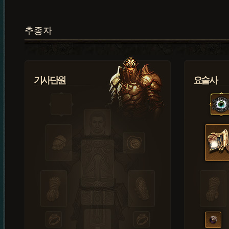
추종자
기사단원
요술사