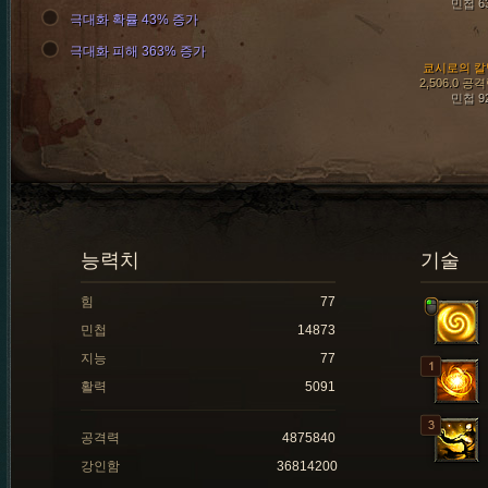
민첩 6
극대화 확률 43% 증가
극대화 피해 363% 증가
쿄시로의 칼
2,506.0 공
민첩 9
능력치
기술
힘
77
민첩
14873
지능
77
활력
5091
공격력
4875840
강인함
36814200