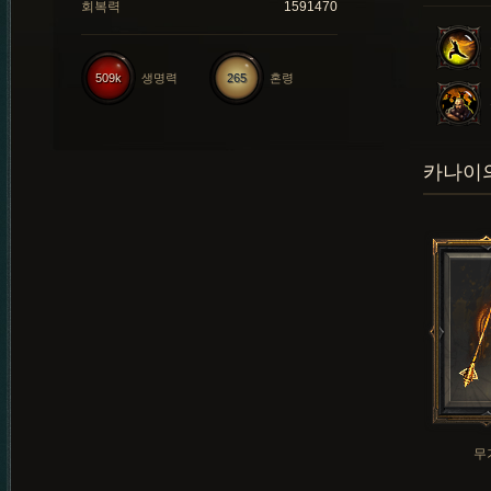
회복력
1591470
509k
생명력
265
혼령
카나이의
무