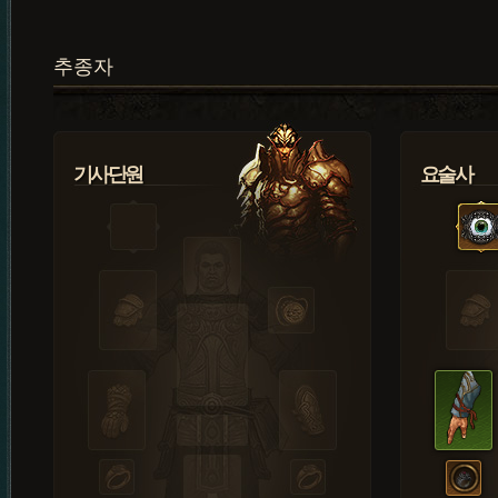
추종자
기사단원
요술사