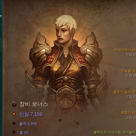
레페브레의 독
민첩 6
잉걸불 외
민첩 6
돌덩이 팔목 장
민첩 8
장비 보너스
화합의 반
민첩 7,156
민첩 5
활력 4,944
블랙손의 마상시합 쇠미늘바
홈 (0)