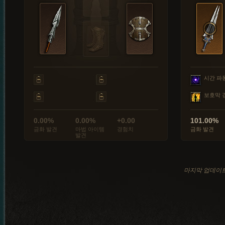
시간 파
보호막 
0.00%
0.00%
+0.00
101.00%
금화 발견
마법 아이템
경험치
금화 발견
발견
마지막 업데이트: 