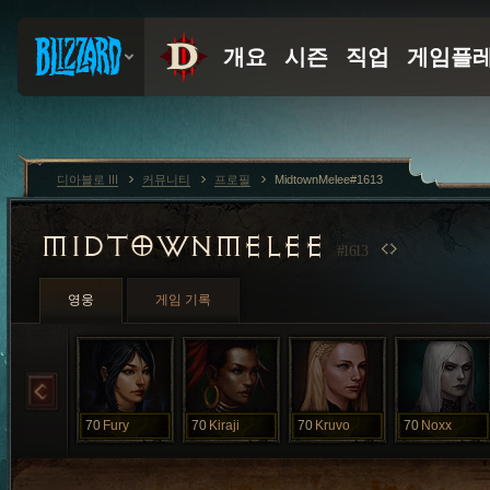
디아블로 III
커뮤니티
프로필
MidtownMelee#1613
MIDTOWNMELEE
#1613
영웅
게임 기록
70
Fury
70
Kiraji
70
Kruvo
70
Noxx