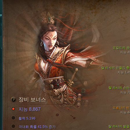
오길드의 권
지능 4
탈 라샤의 끈질긴 추
지능 1,4
탈 라샤의 손아
지능 7
장비 보너스
요르단의 반
지능 8,867
지능 4
활력 5,196
탈 라샤의 발걸
극대화 확률 41.5% 증가