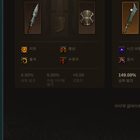
치유
충성
시간 파
돌격
수호자
침식
0.00%
0.00%
+0.00
149.00%
금화 발견
마법 아이템
경험치
금화 발견
발견
마지막 업데이트: 