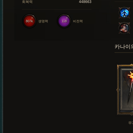
회복력
448663
807k
생명력
118
비전력
카나이의
무