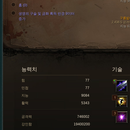
지능 9
홈 (0)
생명의 구슬 및 금화 획득 반경 9미터
구름밟
증가
2,438.5 공
지능 6
능력치
기술
힘
77
민첩
77
지능
9084
활력
5343
공격력
746002
강인함
19400200