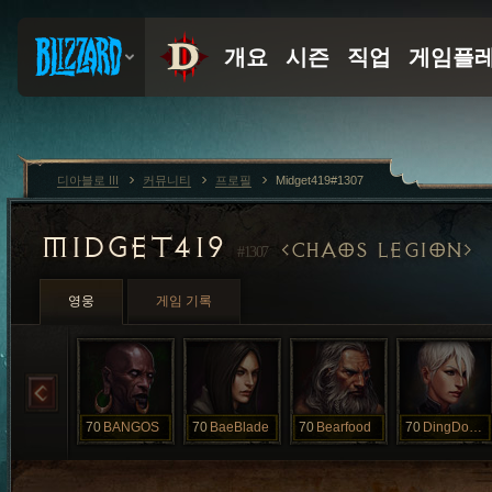
디아블로 III
커뮤니티
프로필
Midget419#1307
MIDGET419
CHAOS LEGION
#1307
영웅
게임 기록
70
BANGOS
70
BaeBlade
70
Bearfood
70
DingDongGong