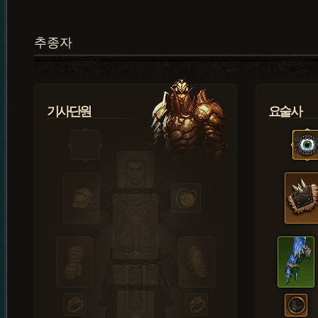
추종자
기사단원
요술사