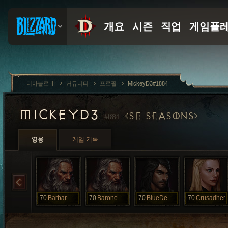
디아블로 III
커뮤니티
프로필
MickeyD3#1884
MICKEYD3
SE SEASONS
#1884
영웅
게임 기록
70
Barbar
70
Barone
70
BlueDemon
70
Crusadher