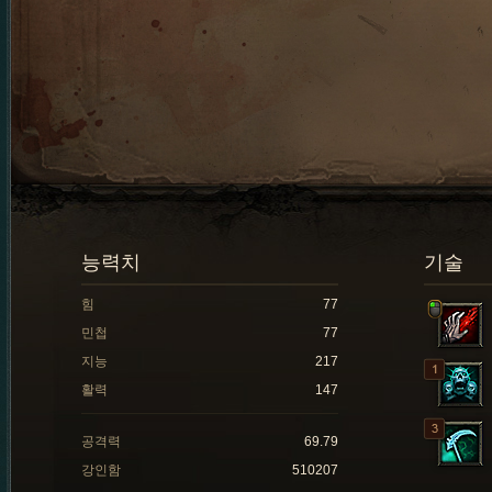
능력치
기술
힘
77
민첩
77
지능
217
활력
147
공격력
69.79
강인함
510207