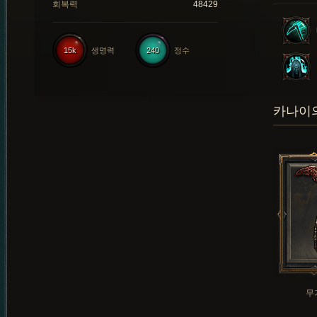
회복력
48429
15k
생명력
240
정수
카나이의
무