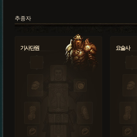
추종자
기사단원
요술사