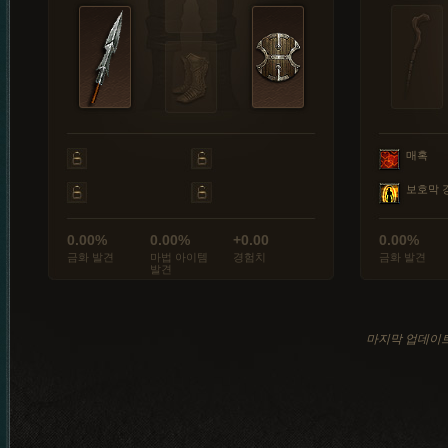
매혹
보호막 
0.00%
0.00%
+0.00
0.00%
금화 발견
마법 아이템
경험치
금화 발견
발견
마지막 업데이트: 