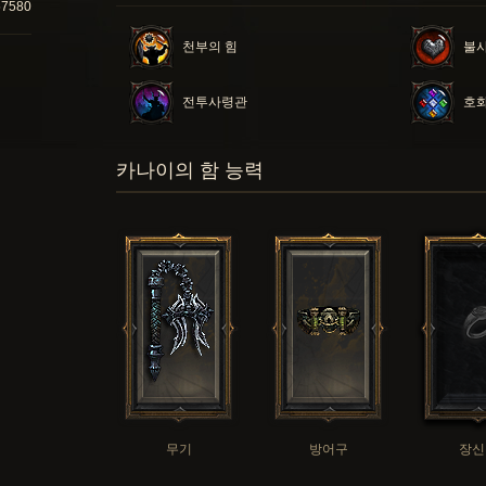
57580
천부의 힘
불
전투사령관
호
카나이의 함 능력
무기
방어구
장신