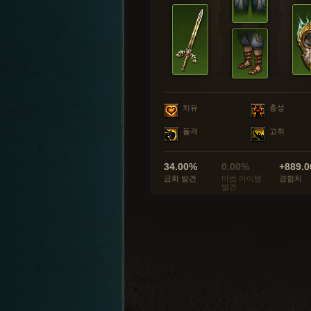
치유
충성
돌격
고취
34.00%
0.00%
+889.0
금화 발견
마법 아이템
경험치
발견