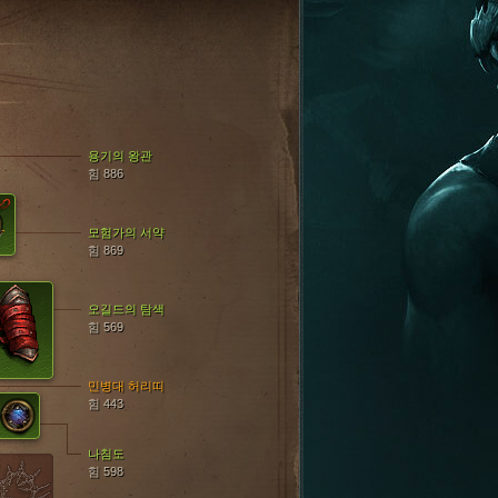
용기의 왕관
힘 886
모험가의 서약
힘 869
오길드의 탐색
힘 569
민병대 허리띠
힘 443
나침도
힘 598