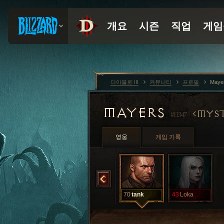
디아블로 III
커뮤니티
프로필
Maye
MAYERS
MYS
#11347
영웅
게임 기록
70
loko
70
tank
70
tank
43
Loka