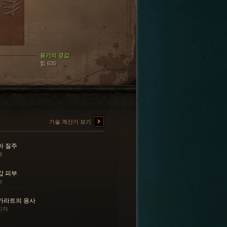
용기의 경갑
힘 635
기술 계산기 보기
마 질주
내
갑 피부
속
카라트의 용사
지자