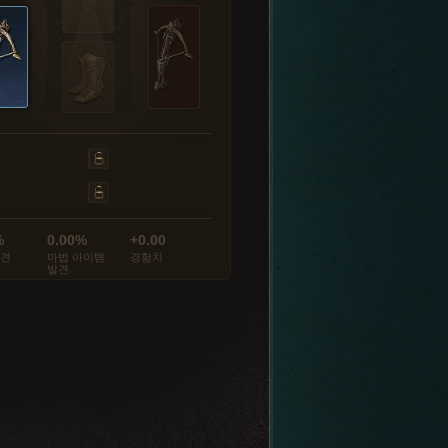
%
0.00%
+0.00
발견
마법 아이템
경험치
발견