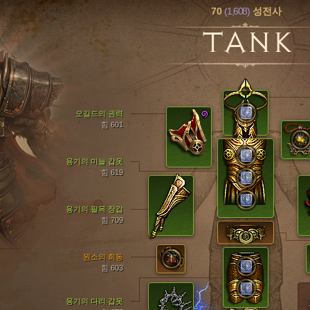
70
(1,608)
성전사
TANK
오길드의 권력
힘 601
용기의 미늘 갑옷
힘 619
용기의 팔목 장갑
힘 709
원소의 회동
힘 603
용기의 다리 갑옷