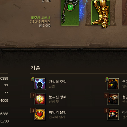
힘 650
질주의 도리깨
3,316.6 공격력
힘 1,060
기술
10389
천상의 주먹
군
77
균열
인
77
눈부신 방패
철
4009
신의 뜻
신
희망의 율법
아
66288
천사의 날개
선
41700