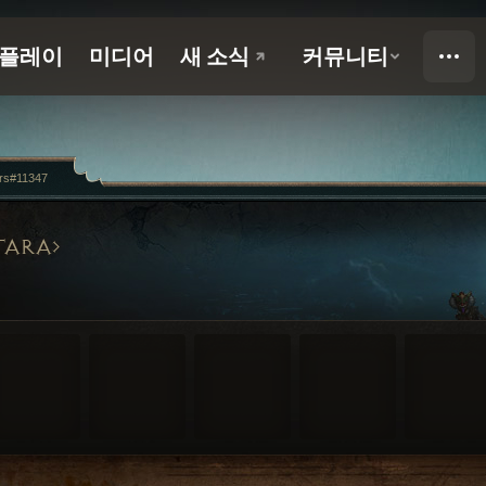
rs#11347
TARA