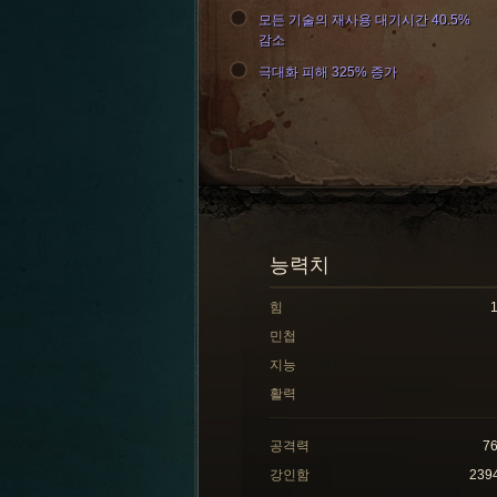
모든 기술의 재사용 대기시간 40.5%
감소
극대화 피해 325% 증가
능력치
힘
민첩
지능
활력
공격력
7
강인함
239