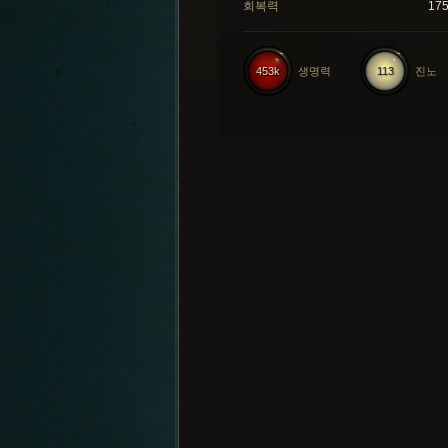
회복력
17
453k
생명력
113
진노