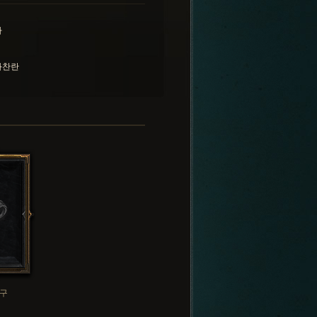
사
화찬란
구