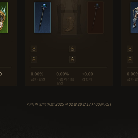
0
0.00%
0.00%
+0.00
0.00
금화 발견
마법 아이템
경험치
금화 
발견
마지막 업데이트: 2025년 02월 28일 17시 00분 KST