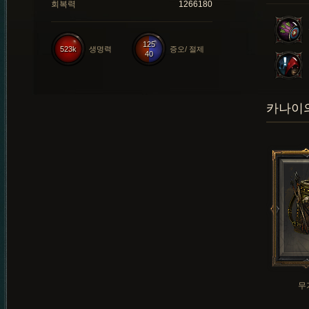
회복력
1266180
125
523k
생명력
증오/ 절제
40
카나이의
무