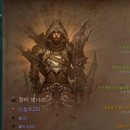
기계 견
민첩 5
아연도금 조
민첩 5
가스 동력 인공 팔보호
민첩 6
장비 보너스
종잡을 수 없는 
민첩 8,231
민첩 4
홈 (2)
도굴꾼 바
활력 4,564