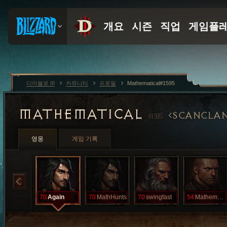
디아블로 III
커뮤니티
프로필
Mathematical#1595
MATHEMATICAL
SCANCLA
#1595
영웅
게임 기록
70
Again
70
MathHunts
70
swingfast
54
Mathematical