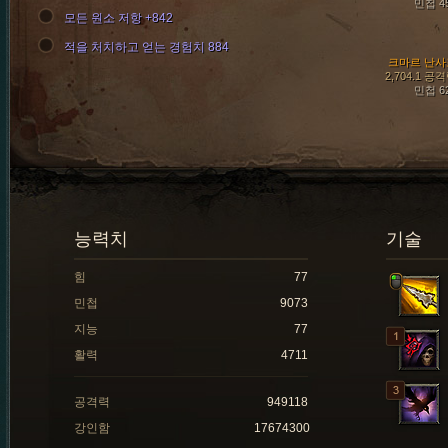
민첩 4
모든 원소 저항 +842
적을 처치하고 얻는 경험치 884
크마르 난사
2,704.1 공
민첩 6
능력치
기술
힘
77
민첩
9073
지능
77
활력
4711
공격력
949118
강인함
17674300