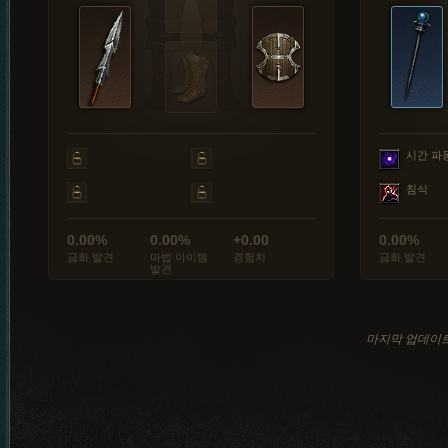
시간 파
침식
0.00%
0.00%
+0.00
0.00%
금화 발견
마법 아이템
경험치
금화 발견
발견
마지막 업데이트: 