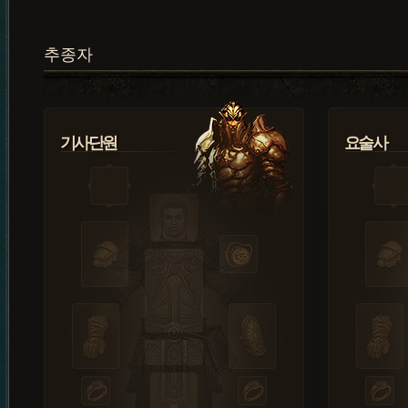
추종자
기사단원
요술사