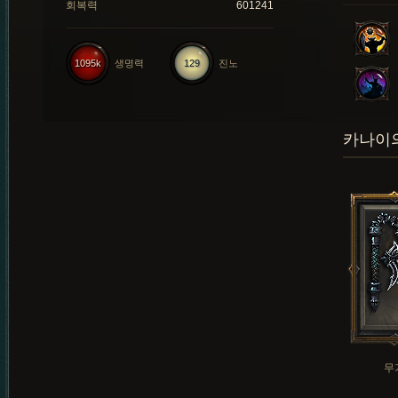
회복력
601241
1095k
생명력
129
진노
카나이의
무