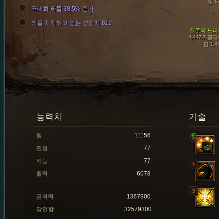
힘 6
극대화 확률 38.5% 증가
적을 처치하고 얻는 경험치 819
질주의 도리
4,447.7 공
힘 1,4
능력치
기술
힘
11156
민첩
77
지능
77
활력
6078
공격력
1367900
강인함
32579300