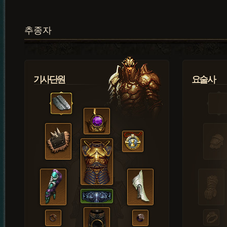
추종자
기사단원
요술사