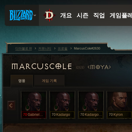
디아블로 III
커뮤니티
프로필
MarcusCole#2630
MARCUSCOLE
MOYA
#2630
영웅
게임 기록
70
GabrielHCSSF
70
Kadargo
70
KadargoSOLO
70
Kyron