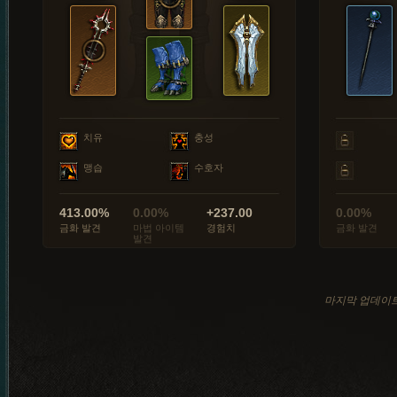
치유
충성
맹습
수호자
413.00%
0.00%
+237.00
0.00%
금화 발견
마법 아이템
경험치
금화 발견
발견
마지막 업데이트: 