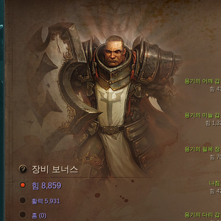
용기의 어깨 갑
힘 4
용기의 미늘 갑
힘 1,3
용기의 팔목 장
힘 7
장비 보너스
나침
힘 8,859
힘 4
활력 5,931
용기의 다리 갑
홈 (0)