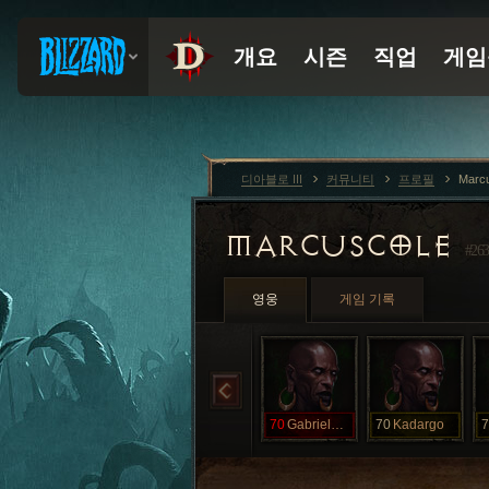
디아블로 III
커뮤니티
프로필
Marc
MARCUSCOLE
#263
영웅
게임 기록
70
GabrielHCSSF
70
Kadargo
7