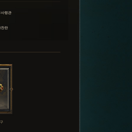
투사령관
화찬란
구