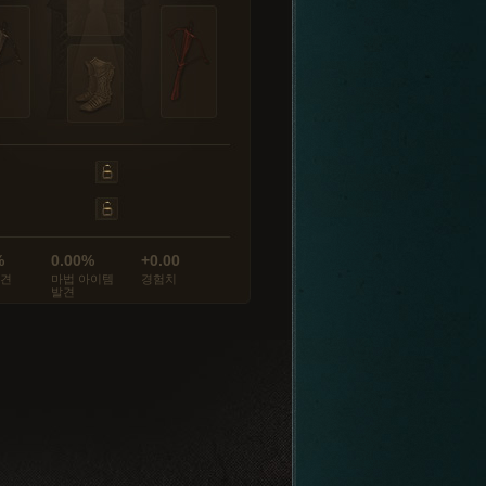
%
0.00%
+0.00
발견
마법 아이템
경험치
발견