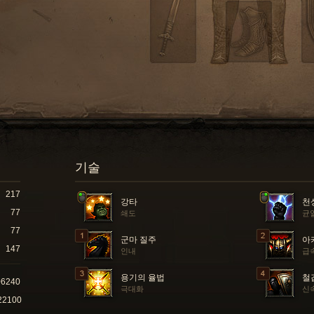
기술
217
강타
천
77
쇄도
균
77
군마 질주
아
147
인내
급
용기의 율법
철
06240
극대화
신
22100