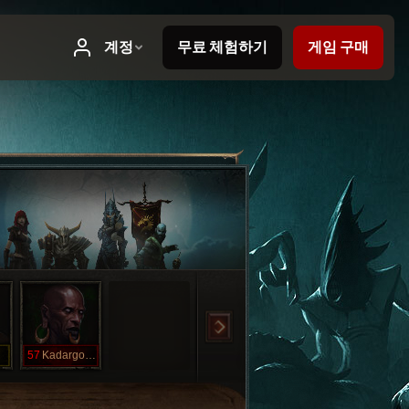
O
57
KadargoHC