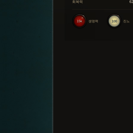
회복력
6
15k
생명력
100
진노