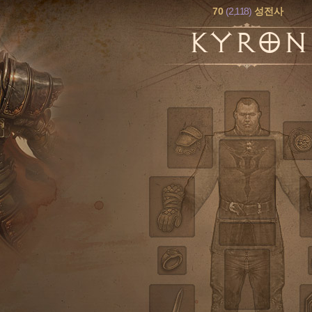
70
(2,118)
성전사
KYRON