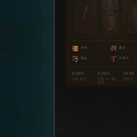
치유
충성
맹습
수호자
0.00%
0.00%
+0.00
금화 발견
마법 아이템
경험치
발견