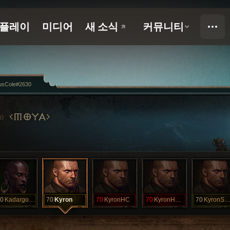
usCole#2630
MOYA
0
0
KadargoSOLO
70
Kyron
70
KyronHC
70
KyronHCSSF
70
KyronSOL