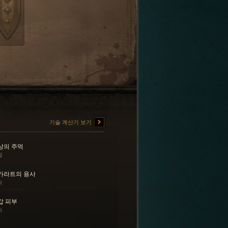
기술 계산기 보기
상의 주먹
열
카라트의 용사
속
갑 피부
속