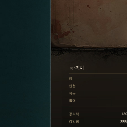
능력치
힘
민첩
지능
활력
공격력
13
강인함
308