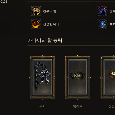
20113
천부의 힘
전
신성한 대의
호
카나이의 함 능력
무기
방어구
장신