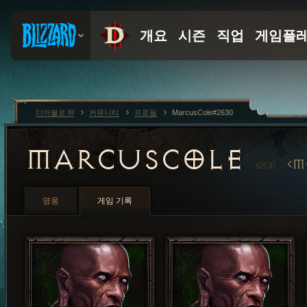
디아블로 III
커뮤니티
프로필
MarcusCole#2630
MARCUSCOLE
M
#2630
영웅
게임 기록