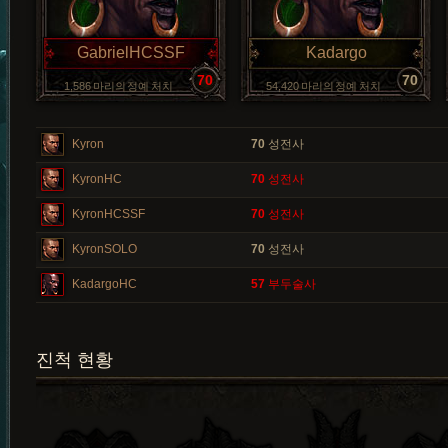
GabrielHCSSF
Kadargo
70
70
1,586 마리의 정예 처치
54,420 마리의 정예 처치
Kyron
70
성전사
KyronHC
70
성전사
KyronHCSSF
70
성전사
KyronSOLO
70
성전사
KadargoHC
57
부두술사
진척 현황