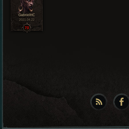
GabrielHC
2021.04.22
70