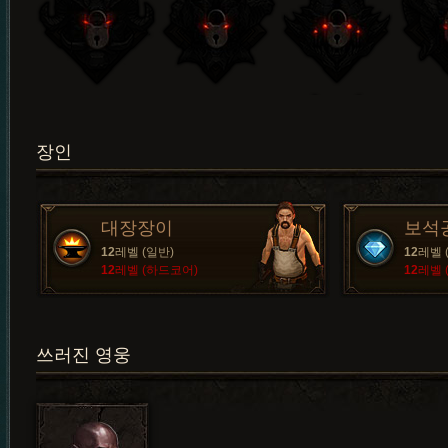
장인
대장장이
보석
12
레벨 (일반)
12
레벨 
12
레벨 (하드코어)
12
레벨 
쓰러진 영웅