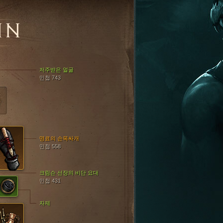
NN
저주받은 얼굴
민첩 743
명료의 손목싸개
민첩 558
크림슨 선장의 비단 요대
민첩 431
자제