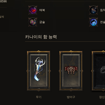
48596
매복
침착
 절제
궁술
전술
카나이의 함 능력
무기
방어구
장신