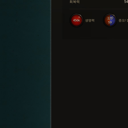
회복력
5
125
456k
생명력
증오/
59