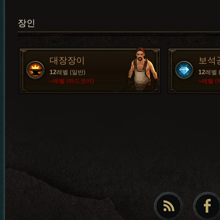
장인
대장장이
보석
12
레벨 (일반)
12
레벨 
–
레벨 (하드코어)
–
레벨 (