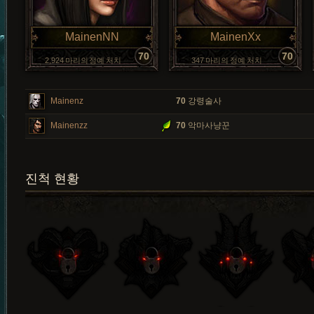
MainenNN
MainenXx
70
70
2,924 마리의 정예 처치
347 마리의 정예 처치
Mainenz
70
강령술사
Mainenzz
70
악마사냥꾼
진척 현황