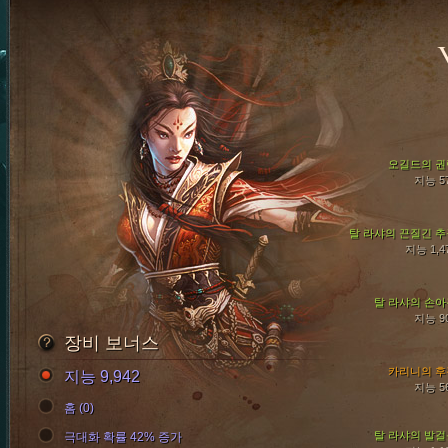
오길드의 권
지능 5
탈 라샤의 끈질긴 추
지능 1,4
탈 라샤의 손아
지능 9
장비 보너스
카리니의 후
지능 9,942
지능 5
홈 (0)
탈 라샤의 발걸
극대화 확률 42% 증가