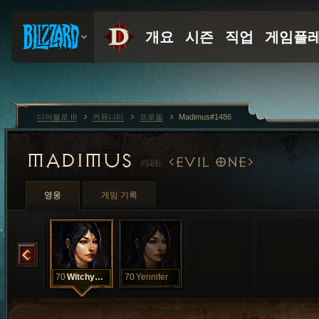
디아블로 III
커뮤니티
프로필
Madimus#1486
MADIMUS
EVIL ONE
#1486
영웅
게임 기록
Reek
70
WitchyWoman
70
Yennifer