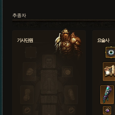
추종자
기사단원
요술사