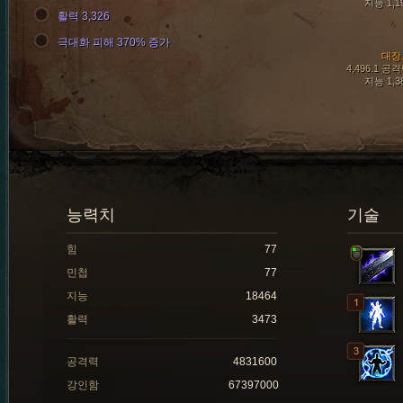
지능 1,1
활력 3,326
극대화 피해 370% 증가
대장
4,496.1 공
지능 1,3
능력치
기술
힘
77
민첩
77
지능
18464
활력
3473
공격력
4831600
강인함
67397000