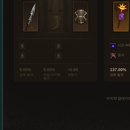
시간 파
침식
0.00%
0.00%
+0.00
137.00%
금화 발견
마법 아이템
경험치
금화 발견
발견
마지막 업데이트: 