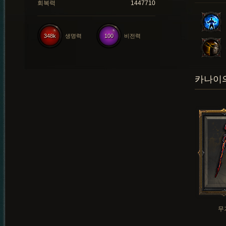
회복력
1447710
348k
생명력
100
비전력
카나이의
무