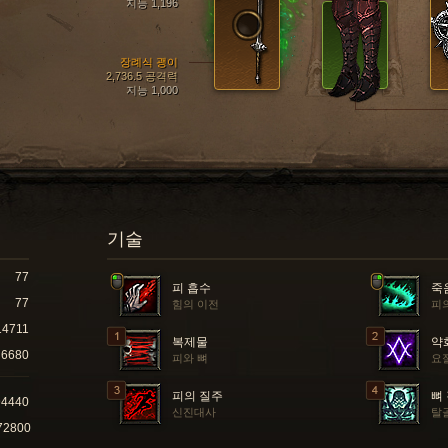
지능 1,196
장례식 괭이
2,736.5 공격력
지능 1,000
기술
77
피 흡수
죽
77
힘의 이전
피
14711
복제물
약
6680
피와 뼈
요
피의 질주
뼈
94440
신진대사
탈
72800