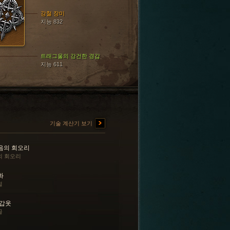
강철 장미
지능 832
트래그울의 강건한 경갑
지능 611
기술 계산기 보기
음의 회오리
의 회오리
화
절
 갑옷
골