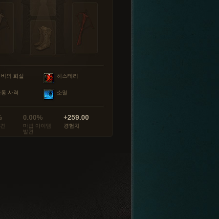
마비의 화살
히스테리
관통 사격
소멸
%
0.00%
+259.00
발견
마법 아이템
경험치
발견