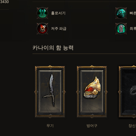
23430
홀로서기
빠른
저주 파급
최후
카나이의 함 능력
무기
방어구
장신