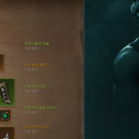
트래그울의 허울
지능 859
귀신 들린 환영
지능 973
수호자의 반감
지능 628
수호자의 칼집 허리띠
지능 563
크리스빈의 선고
지능 611