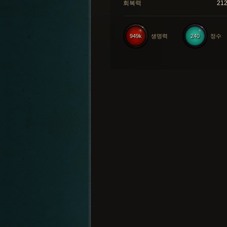
회복력
21
949k
생명력
240
정수