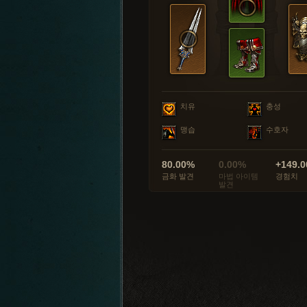
치유
충성
맹습
수호자
80.00%
0.00%
+149.0
금화 발견
마법 아이템
경험치
발견