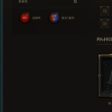
회복력
11
125
482
생명력
증오/ 절제
30
카나이의
무