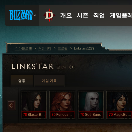
디아블로 III
커뮤니티
프로필
Linkstar#1279
LINKSTAR
#1279
영웅
게임 기록
70
BlasterBuns
70
FuriousBuns
70
GothBuns
70
MagicBuns