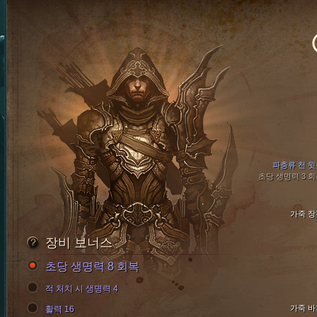
파충류 천 윗
초당 생명력 3 
가죽 장
장비 보너스
초당 생명력 8 회복
적 처치 시 생명력 4
가죽 바
활력 16