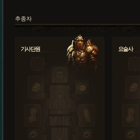
추종자
기사단원
요술사