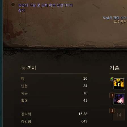
생명의 구슬 및 금화 획득 반경 1미터
증가
도살의 경량 손쇠
11.2 공
능력치
기술
힘
16
민첩
34
지능
16
활력
41
공격력
15.38
강인함
643