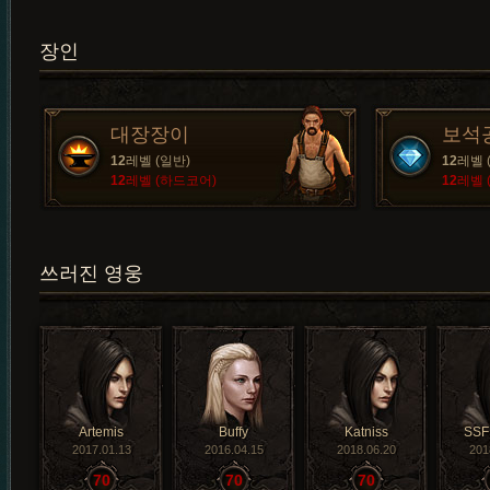
장인
대장장이
보석
12
레벨 (일반)
12
레벨 
12
레벨 (하드코어)
12
레벨 
쓰러진 영웅
Artemis
Buffy
Katniss
SSF
2017.01.13
2016.04.15
2018.06.20
201
70
70
70