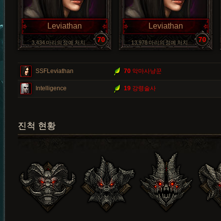
Leviathan
Leviathan
70
70
3,434 마리의 정예 처치
13,978 마리의 정예 처치
SSFLeviathan
70
악마사냥꾼
Intelligence
19
강령술사
진척 현황