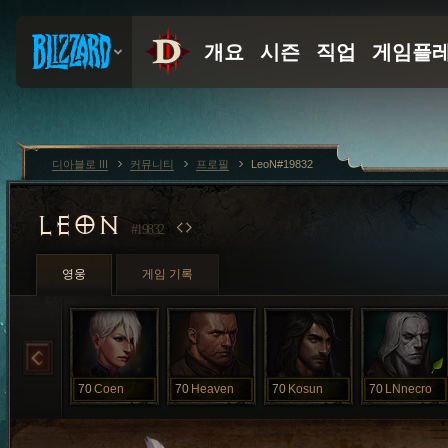
디아블로 III
커뮤니티
프로필
LeoN#19832
LEON
#19832
영웅
게임 기록
70
Coen
70
Heaven
70
Kosun
70
LNnecro