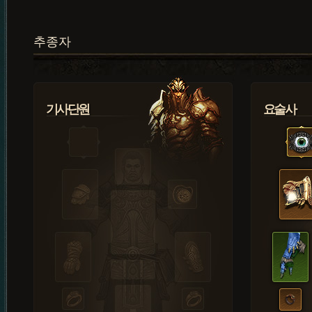
추종자
기사단원
요술사