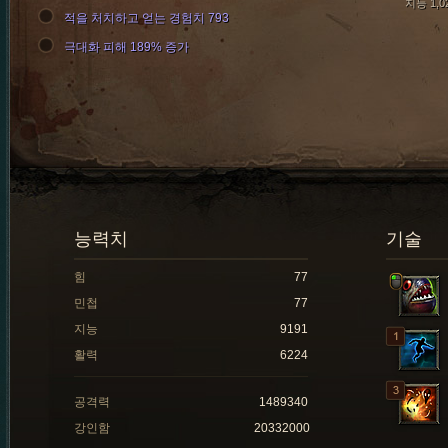
지능 1,0
적을 처치하고 얻는 경험치 793
극대화 피해 189% 증가
능력치
기술
힘
77
민첩
77
지능
9191
활력
6224
공격력
1489340
강인함
20332000