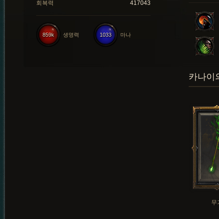
회복력
417043
859k
생명력
1033
마나
카나이의
무