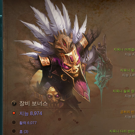
지옥니 어깨걸
지능 4
지옥니 윗
지능 1,4
지옥니 팔목 장
지능 9
장비 보너스
공허의 반
지능 8,974
지능 6
활력 6,077
지옥니 다리 방어
홈 (3)