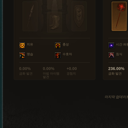
치유
충성
시간 파
맹습
수호자
침식
0.00%
0.00%
+0.00
236.00%
금화 발견
마법 아이템
경험치
금화 발견
발견
마지막 업데이트: 