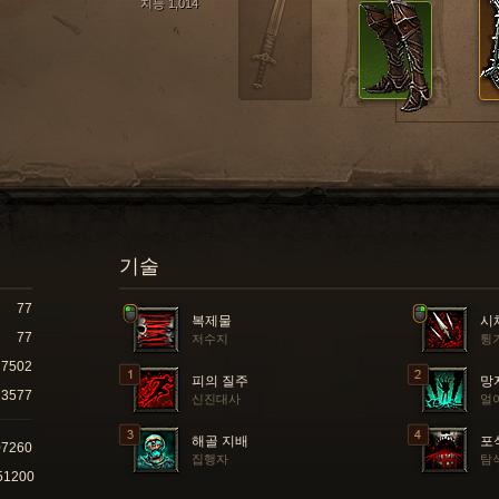
지능 1,014
기술
77
복제물
시
77
저수지
튕
7502
피의 질주
망
3577
신진대사
얼
해골 지배
포
07260
집행자
탐
51200