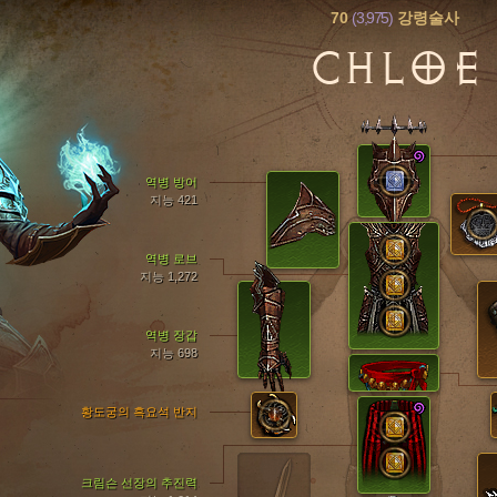
70
(3,975)
강령술사
CHLOE
역병 방어
지능 421
역병 로브
지능 1,272
역병 장갑
지능 698
황도궁의 흑요석 반지
크림슨 선장의 추진력