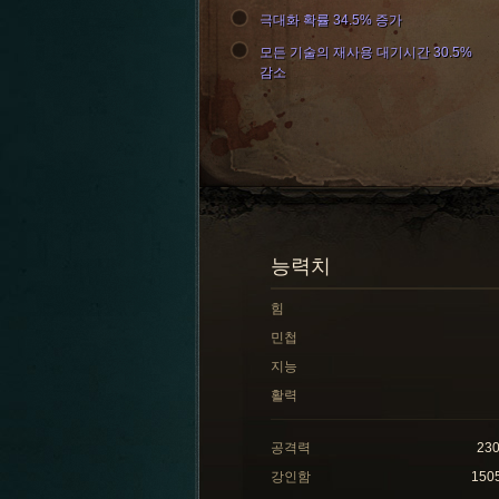
극대화 확률 34.5% 증가
모든 기술의 재사용 대기시간 30.5%
감소
능력치
힘
민첩
지능
활력
공격력
23
강인함
150