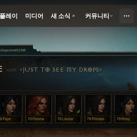
nSupreme#11498
E
JUST TO SEE MY DROPS
#11498
0
Faye
70
Fionna
70
Louise
70
Primals
70
Roxy