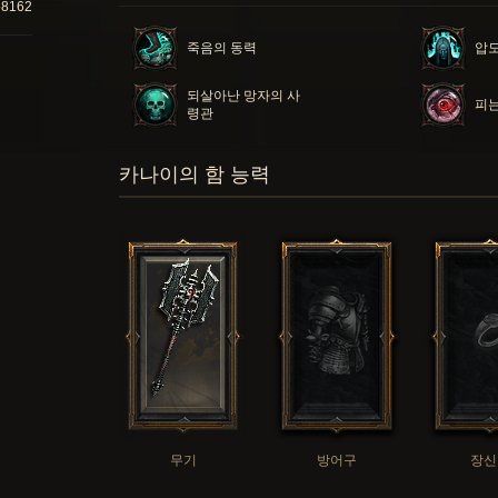
58162
죽음의 동력
압
되살아난 망자의 사
피는
령관
카나이의 함 능력
무기
방어구
장신