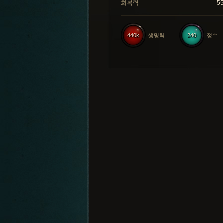
회복력
5
440k
생명력
240
정수