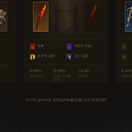
매혹
예언의 조화
보호막 강화
정신 집중
0.00%
0.00%
+0.00
0.00
금화 발견
마법 아이템
경험치
금화 
발견
마지막 업데이트: 2026년 04월 03일 13시 52분 KST