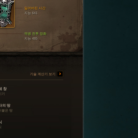
잃어버린 시간
지능 641
역병 전투 장화
지능 485
기술 계산기 보기
체 창
기기
자의 땅
어붙은 땅
식
식