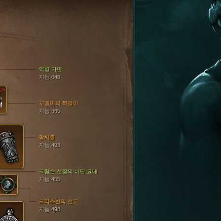
역병 가면
지능 643
꼬맹이의 목걸이
지능 665
팔씨름
지능 493
크림슨 선장의 비단 요대
지능 455
크리스빈의 선고
지능 498