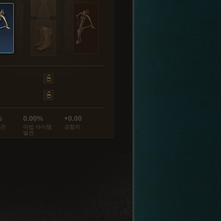
%
0.00%
+0.00
발견
마법 아이템
경험치
발견