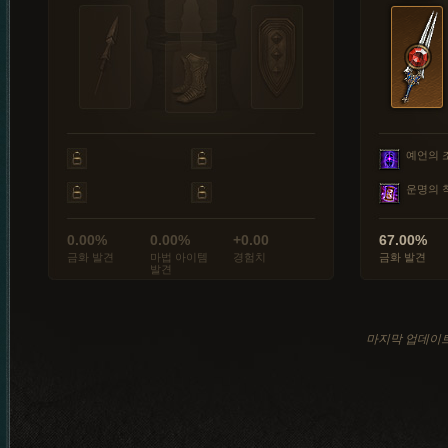
예언의 
운명의 
0.00%
0.00%
+0.00
67.00%
금화 발견
마법 아이템
경험치
금화 발견
발견
마지막 업데이트: 