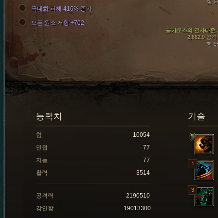
힘 5
극대화 피해 416% 증가
모든 원소 저항 +702
불카토스의 전사다운 
2,882.9 공
힘 9
능력치
기술
힘
10054
민첩
77
지능
77
활력
3514
공격력
2190510
강인함
19013300