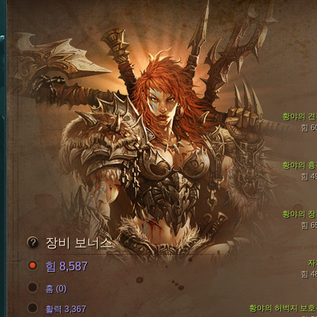
황야의 견
힘 6
황야의 흉
힘 4
황야의 장
힘 6
장비 보너스
자
힘 8,587
힘 4
홈 (0)
황야의 허벅지 보호
활력 3,367