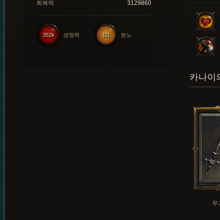
회복력
3129860
352k
생명력
111
분노
카나이의
무