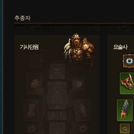
추종자
기사단원
요술사