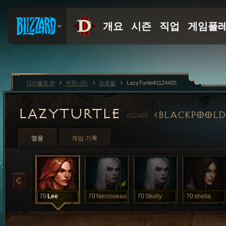
디아블로 III
커뮤니티
프로필
LazyTurtle#1124405
LAZYTURTLE
BLACKPOOL
#1124405
영웅
게임 기록
70
Lee
70
Necroseaa
70
Skully
70
shelia