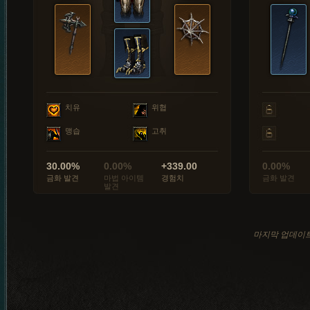
치유
위협
맹습
고취
30.00%
0.00%
+339.00
0.00%
금화 발견
마법 아이템
경험치
금화 발견
발견
마지막 업데이트: 