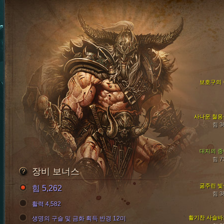
보호구의 
사나운 철옹
힘 3
대지의 중
힘 7
장비 보너스
굶주린 빛
힘 5,262
힘 3
활력 4,582
활기찬 사슬바
생명의 구슬 및 금화 획득 반경 12미