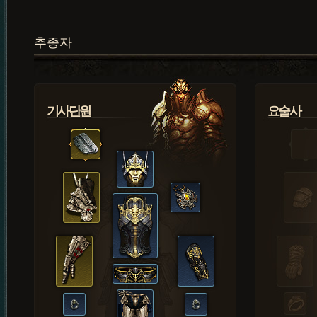
추종자
기사단원
요술사