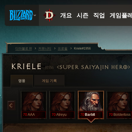
디아블로 III
커뮤니티
프로필
Kriele#1956
KRIELE
SUPER SAIYAJIN HERO
#1956
영웅
게임 기록
70
AAA
70
Atreyu
70
BarbII
70
Boldertoss