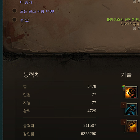
힘 3
터 증가
모든 원소 저항 +408
불카토스의 근엄한 맹
홈 (1)
2,120.3 공
힘 7
능력치
기술
힘
5479
민첩
77
지능
77
활력
4729
공격력
211537
강인함
6225290