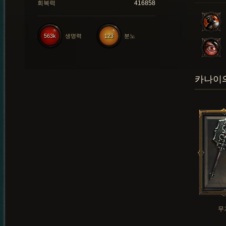
회복력
416858
563k
생명력
123
분노
카나이의
무