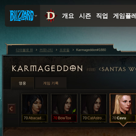
디아블로 III
커뮤니티
프로필
Karmageddon#1880
KARMAGEDDON
SANTAS W
#1880
영웅
게임 기록
70
Abacadabra
70
BowTox
70
CatAstrophic
70
Cavu