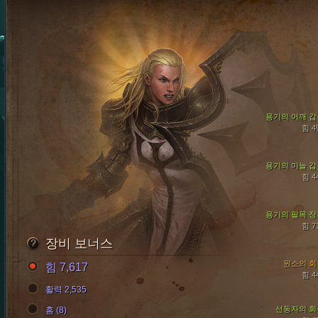
용기의 어깨 갑
힘 4
용기의 미늘 갑
힘 4
용기의 팔목 장
힘 7
장비 보너스
원소의 회
힘 7,617
힘 4
활력 2,535
선동자의 회
홈 (8)