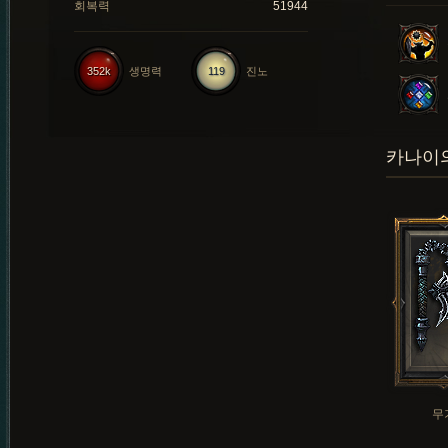
회복력
51944
352k
생명력
119
진노
카나이의
무