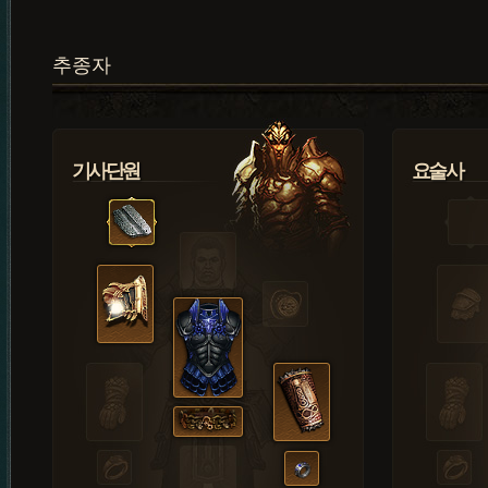
추종자
기사단원
요술사