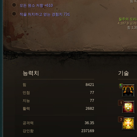
힘 4
모든 원소 저항 +610
적을 처치하고 얻는 경험치 731
질주의 도리
4,187.9 공
힘 1,3
능력치
기술
힘
8421
민첩
77
지능
77
활력
2682
공격력
36.35
강인함
237169