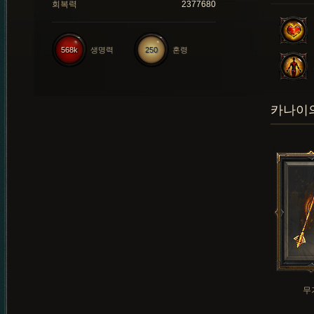
회복력
2377680
568k
생명력
250
혼령
카나이의
무