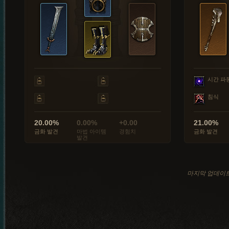
시간 파
침식
20.00%
0.00%
+0.00
21.00%
금화 발견
마법 아이템
경험치
금화 발견
발견
마지막 업데이트: 