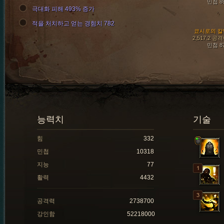
민첩 8
극대화 피해 493% 증가
적을 처치하고 얻는 경험치 782
쿄시로의 칼
2,517.2 공
민첩 8
능력치
기술
힘
332
민첩
10318
지능
77
활력
4432
공격력
2738700
강인함
52218000