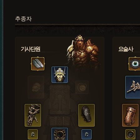
추종자
기사단원
요술사