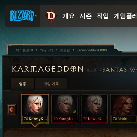
디아블로 III
커뮤니티
프로필
Karmageddon#1880
KARMAGEDDON
SANTAS W
#1880
영웅
게임 기록
Fubar
70
KarmyKazzi
70
KarmyKz
70
KrazieKarmie
70
Mario