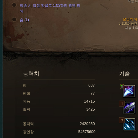
지능 6
적중 시 일정 확률로 1.03%의 광역 피
해
운명의 파
홈 (1)
3,118.5 공
지능 1,0
능력치
기술
힘
637
민첩
77
지능
14715
활력
3425
공격력
2420250
강인함
54575600