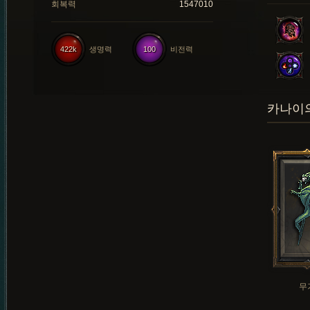
회복력
1547010
422k
생명력
100
비전력
카나이의
무