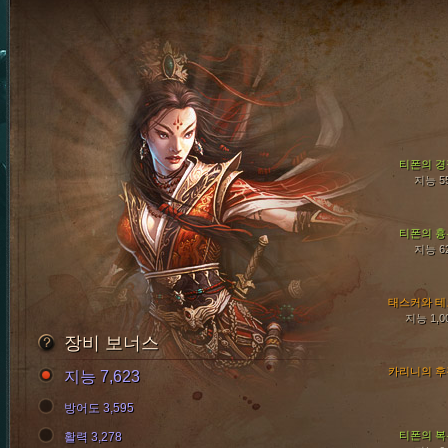
티폰의 경
지능 5
티폰의 흉
지능 6
태스커와 테
지능 1,0
장비 보너스
카리니의 후
지능 7,623
방어도 3,595
티폰의 복
활력 3,278