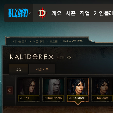
디아블로 III
커뮤니티
프로필
KalidoreX#1776
KALIDOREX
#1776
영웅
게임 기록
70
Kali
70
KaliNecro
70
Kalidore
70
Kalidore