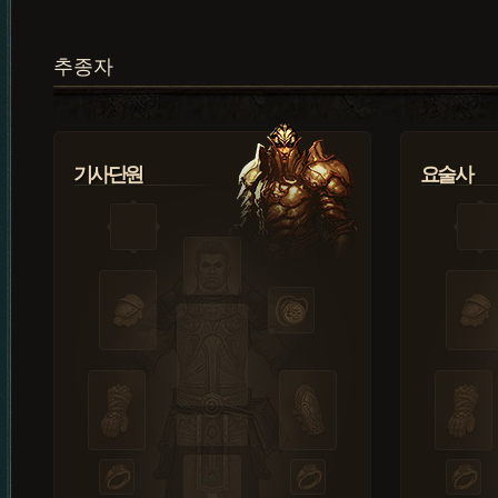
추종자
기사단원
요술사