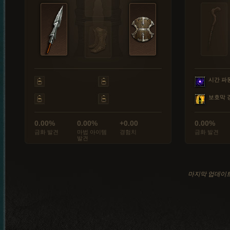
시간 파
보호막 
0.00%
0.00%
+0.00
0.00%
금화 발견
마법 아이템
경험치
금화 발견
발견
마지막 업데이트: 