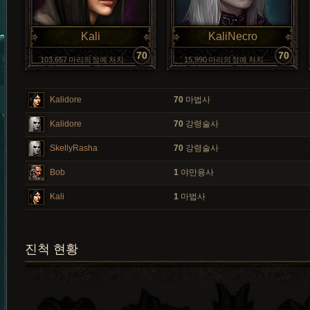
Kali
KaliNecro
70
70
103,657 마리의 정예 처치
15,990 마리의 정예 처치
Kalidore
70
마법사
Kalidore
70
강령술사
SkellyRasha
70
강령술사
Bob
1
야만용사
Kali
1
마법사
진척 현황