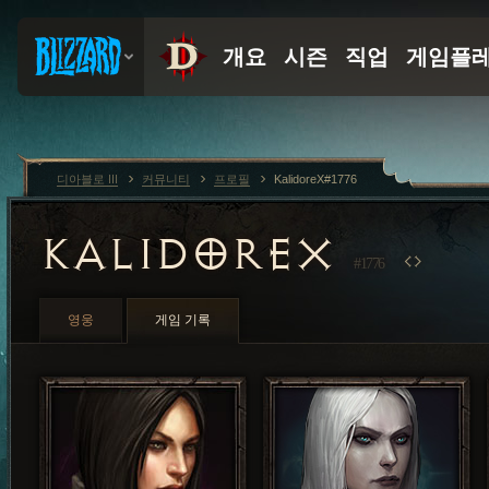
디아블로 III
커뮤니티
프로필
KalidoreX#1776
KALIDOREX
#1776
영웅
게임 기록