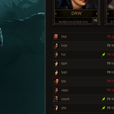
DRW
70
34,092 마리의 정예 처치
1
hhp
70
성
hnjk
70
부
hui
70
악
tgyh
70
마
tygh
70
마
tyty
70
마
uggu
70
악
usuck
70
부
yhk
70
악