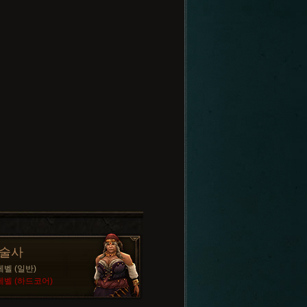
술사
레벨 (일반)
레벨 (하드코어)