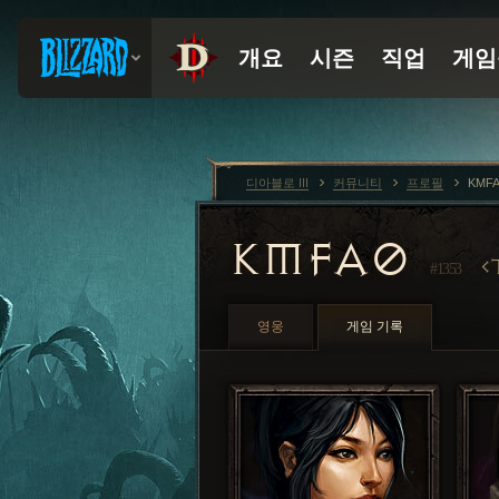
디아블로 III
커뮤니티
프로필
KMFA
KMFA0
#1353
영웅
게임 기록