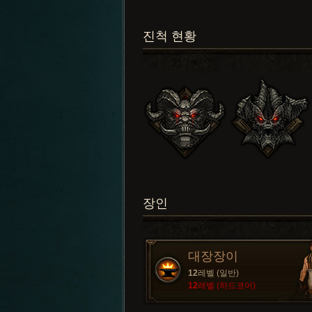
진척 현황
장인
대장장이
12
레벨 (일반)
12
레벨 (하드코어)