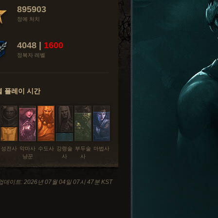
895903
정예 처치
4048 |
1600
정복자 레벨
 플레이 시간
성전사
악마사
수도사
강령술
부두술
마법사
냥꾼
사
사
데이트: 2026년 07월 04일 07시 47분 KST