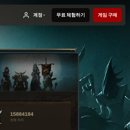
15884184
전체 처치