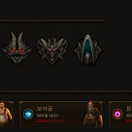
보석공
점
12
레벨 (일반)
12
12
레벨 (하드코어)
12