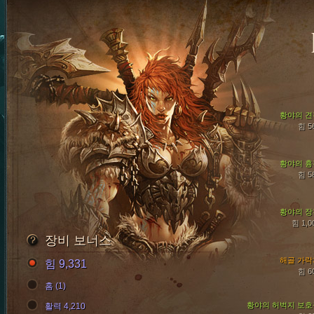
황야의 견
힘 5
황야의 흉
힘 5
황야의 장
힘 1,0
장비 보너스
해골 가락
힘 9,331
힘 6
홈 (1)
황야의 허벅지 보호
활력 4,210