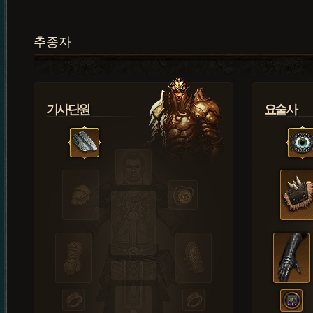
추종자
기사단원
요술사