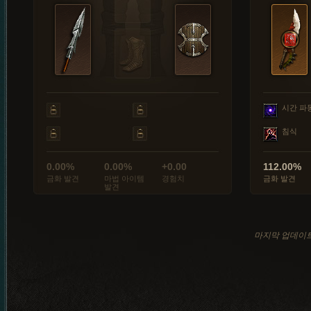
시간 파
침식
0.00%
0.00%
+0.00
112.00%
금화 발견
마법 아이템
경험치
금화 발견
발견
마지막 업데이트: 