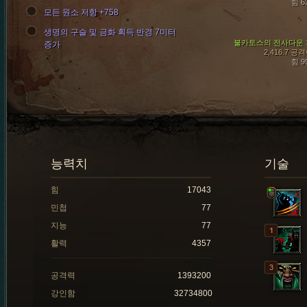
힘 6
모든 원소 저항 +758
생명의 구슬 및 금화 획득 반경 7미터
불카토스의 전사다운 
증가
2,416.7 공
힘 9
능력치
기술
힘
17043
민첩
77
지능
77
활력
4357
공격력
1393200
강인함
32734800