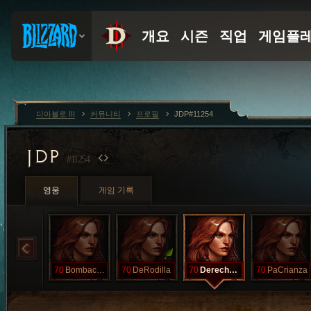
디아블로 III
커뮤니티
프로필
JDP#11254
JDP
#11254
영웅
게임 기록
70
Bombachita
70
DeRodilla
70
DerechaBuena
70
PaCrianza