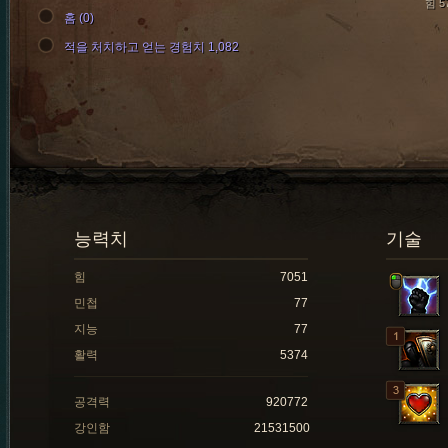
힘 5
홈 (0)
적을 처치하고 얻는 경험치 1,082
능력치
기술
힘
7051
민첩
77
지능
77
활력
5374
공격력
920772
강인함
21531500