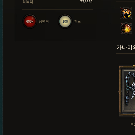
회복력
778561
608k
생명력
100
진노
카나이의
무