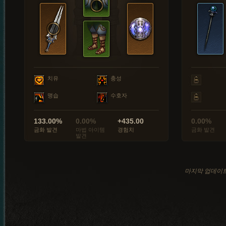
치유
충성
맹습
수호자
133.00%
0.00%
+435.00
0.00%
금화 발견
마법 아이템
경험치
금화 발견
발견
마지막 업데이트: 