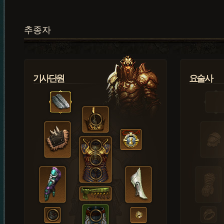
추종자
기사단원
요술사