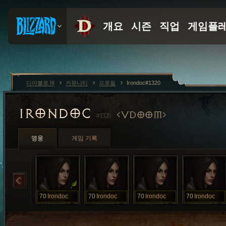
디아블로 III
커뮤니티
프로필
Irondoc#1320
IRONDOC
VDOOM
#1320
영웅
게임 기록
70
Irondoc
70
Irondoc
70
Irondoc
70
Irondoc