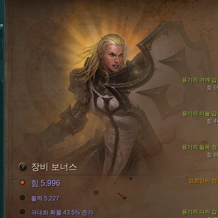
용기의 어깨 갑
힘 5
용기의 미늘 갑
힘 4
용기의 팔목 장
힘 8
장비 보너스
요르단의 반
힘 5,996
활력 5,227
용기의 다리 갑
극대화 확률 43.5% 증가