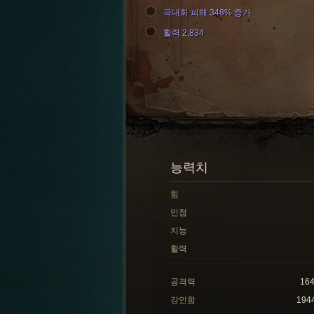
극대화 피해 348% 증가
활력 2,834
능력치
힘
민첩
지능
활력
공격력
16
강인함
194