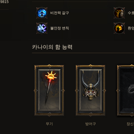
39815
비전력 갈구
수호
불안정 변칙
환
카나이의 함 능력
무기
방어구
장신