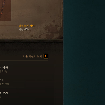
닐푸르의 자랑
지능 460
기술 계산기 보기
석 낙하
의 약속
역마
꽃 부싯돌
법 무기
도