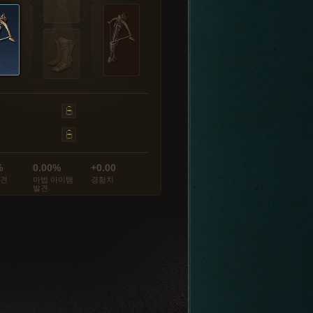
%
0.00%
+0.00
발견
마법 아이템
경험치
발견