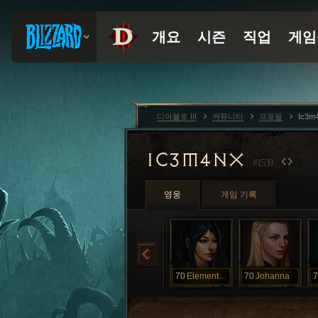
디아블로 III
커뮤니티
프로필
Ic3m
IC3M4NX
#1539
영웅
게임 기록
70
Elementalist
70
Johanna
7