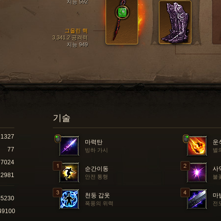
지능 592
그을린 핵
3,341.2 공격력
지능 949
기술
1327
마력탄
운
77
빙하 가시
별
7024
순간이동
사
2981
안전 통행
불
천둥 갑옷
마
45230
폭풍의 위력
전
49100