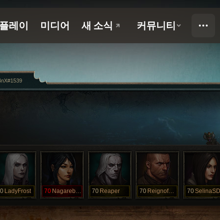
4nX#1539
0
LadyFrost
70
Nagareboshi
70
Reaper
70
ReignofChaos
70
SelinaS