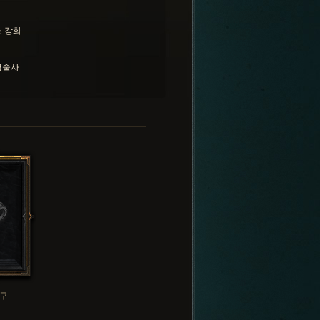
 강화
영술사
구