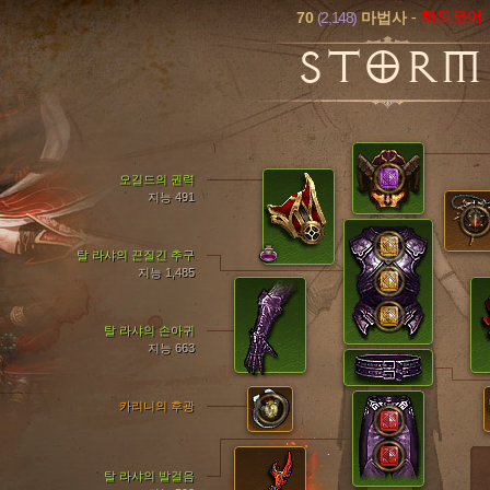
70
(2,148)
-
하드코어
마법사
STORM
오길드의 권력
지능 491
탈 라샤의 끈질긴 추구
지능 1,485
탈 라샤의 손아귀
지능 663
카리니의 후광
탈 라샤의 발걸음