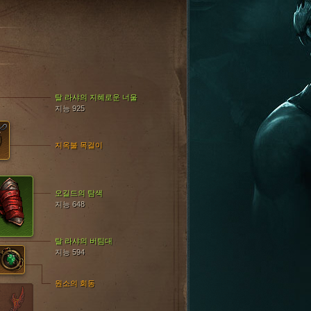
탈 라샤의 지혜로운 너울
지능 925
지옥불 목걸이
오길드의 탐색
지능 648
탈 라샤의 버팀대
지능 594
원소의 회동