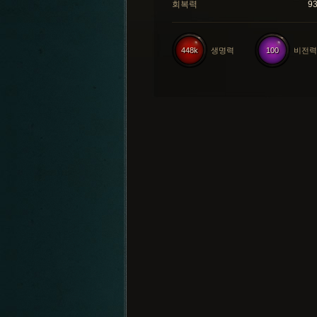
회복력
9
448k
생명력
100
비전력