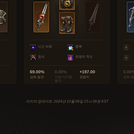
시간 파동
증폭
침식
운명의 착오
69.00%
0.00%
+197.00
0.00
금화 발견
마법 아이템
경험치
금화 
발견
마지막 업데이트: 2024년 10월 06일 15시 06분 KST