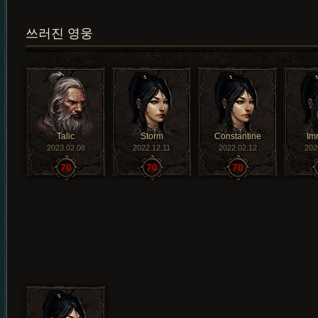
쓰러진 영웅
Talic
Storm
Constantine
Im
2023.02.08
2022.12.11
2022.02.12
202
70
70
70