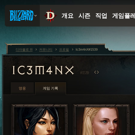
디아블로 III
커뮤니티
프로필
Ic3m4nX#1539
IC3M4NX
#1539
영웅
게임 기록