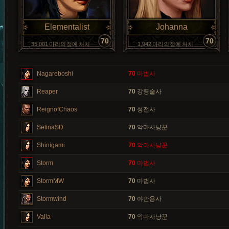
Elementalist
Johanna
70
70
35,001 마리의 정예 처치
1,942 마리의 정예 처치
Nagareboshi
70
마법사
Reaper
70
강령술사
ReignofChaos
70
성전사
SelinaSD
70
악마사냥꾼
Shinigami
70
악마사냥꾼
Storm
70
마법사
StormMW
70
마법사
Stormwind
70
야만용사
Valla
70
악마사냥꾼