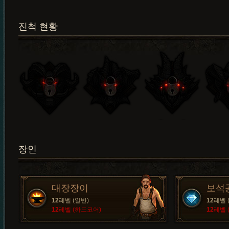
진척 현황
장인
대장장이
보석
12
레벨 (일반)
12
레벨 
12
레벨 (하드코어)
12
레벨 