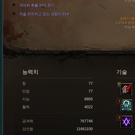
지능 9
극대화 확률 34% 증가
적을 처치하고 얻는 경험치 616
장례식 괭
2,679.8 공
지능 8
능력치
기술
힘
77
민첩
77
지능
8905
활력
4022
공격력
767746
강인함
11661100