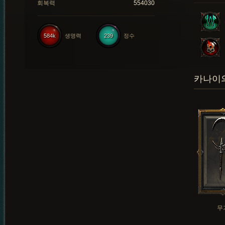
회복력
554030
584k
생명력
239
정수
카나이의
무