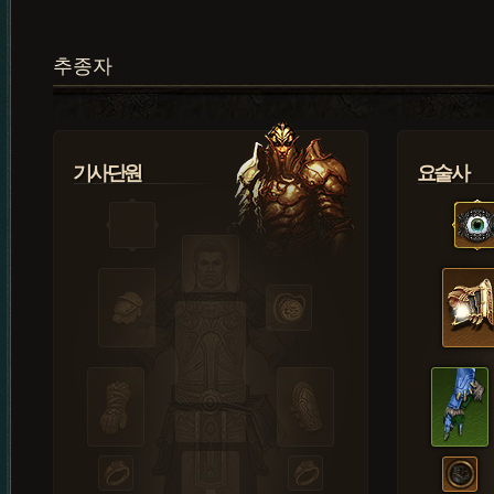
추종자
기사단원
요술사