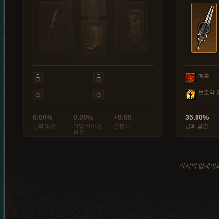
매혹
보호막 
0.00%
0.00%
+0.00
35.00%
금화 발견
마법 아이템
경험치
금화 발견
발견
마지막 업데이트: 