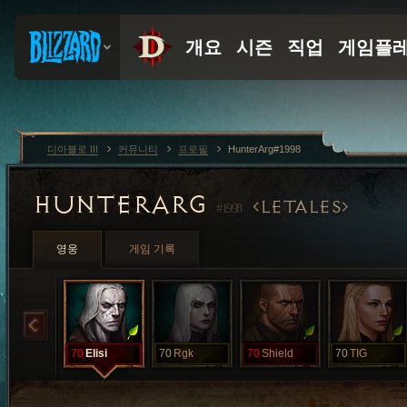
디아블로 III
커뮤니티
프로필
HunterArg#1998
HUNTERARG
LETALES
#1998
영웅
게임 기록
70
Elisi
70
Rgk
70
Shield
70
TIG