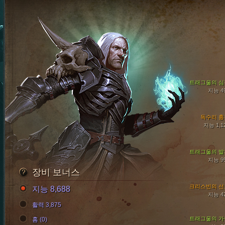
트래그울의 심
지능 4
독수리 흉
지능 1,1
트래그울의 발
지능 9
장비 보너스
크리스빈의 선
지능 8,688
지능 4
활력 3,875
트래그울의 가
홈 (0)