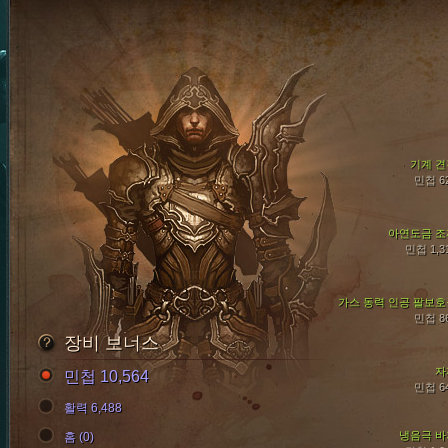
기계 견
민첩 6
아연도금 조
민첩 1,3
가스 동력 인공 팔보호
민첩 8
장비 보너스
자
민첩 10,564
민첩 6
활력 6,488
냉음극 바
홈 (0)