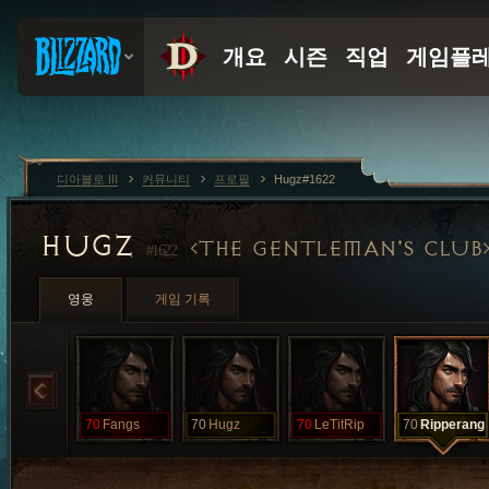
디아블로 III
커뮤니티
프로필
Hugz#1622
HUGZ
THE GENTLEMAN'S CLUB
#1622
영웅
게임 기록
70
Fangs
70
Hugz
70
LeTitRip
70
Ripperang