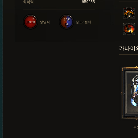
회복력
959255
125
1016k
생명력
증오/ 절제
61
카나이의
무