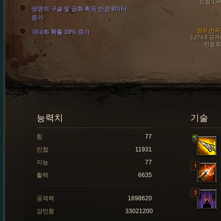
민첩 1,0
생명의 구슬 및 금화 획득 반경 9미터
증가
양의 만곡
극대화 확률 39% 증가
3,274.6 공
민첩 8
능력치
기술
힘
77
민첩
11931
지능
77
활력
6635
공격력
1698620
강인함
33021200