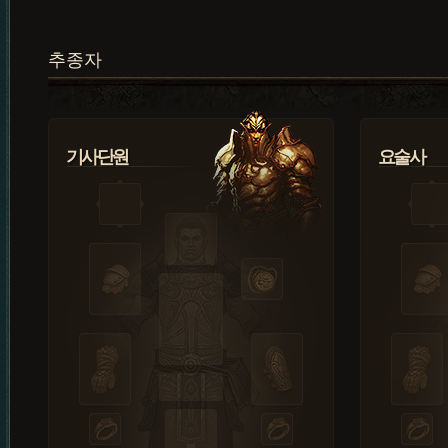
추종자
기사단원
요술사