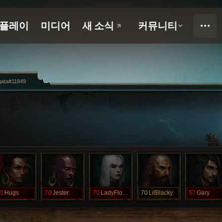
gata#11849
0
Hugs
70
Jester
70
LadyFlowers
70
LilBlacky
57
Gary