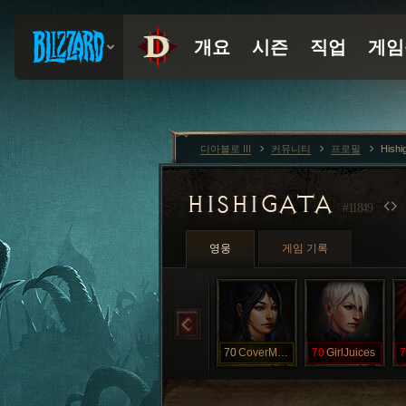
디아블로 III
커뮤니티
프로필
Hishi
HISHIGATA
#11849
영웅
게임 기록
70
CoverMeInJiz
70
GirlJuices
7