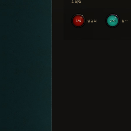
회복력
130
생명력
200
정수