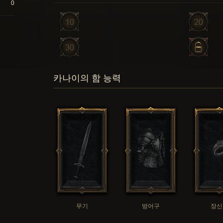
0
카나이의 함 능력
무기
방어구
장신