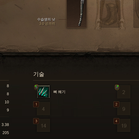
수습생의 낫
3.0 공격력
기술
8
뼈 쐐기
8
10
9
3.38
205