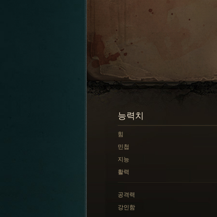
능력치
힘
민첩
지능
활력
공격력
강인함