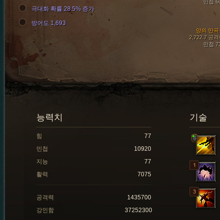
민첩 6
극대화 확률 28.5% 증가
방어도 1,693
양의 만곡
2,722.7 공
민첩 7
능력치
기술
힘
77
민첩
10920
지능
77
활력
7075
공격력
1435700
강인함
37252300