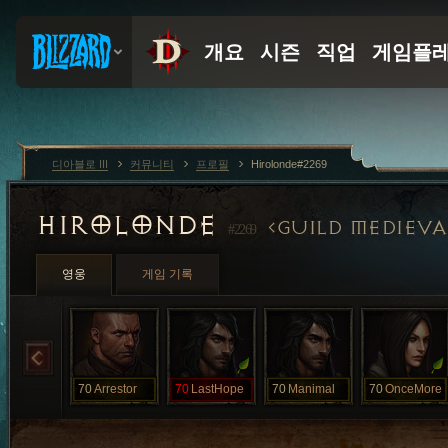
디아블로 III
커뮤니티
프로필
Hirolonde#2269
HIROLONDE
GUILD MEDIEVA
#2269
영웅
게임 기록
70
Arrestor
70
LastHope
70
Manimal
70
OnceMore