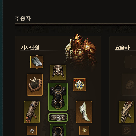
추종자
기사단원
요술사