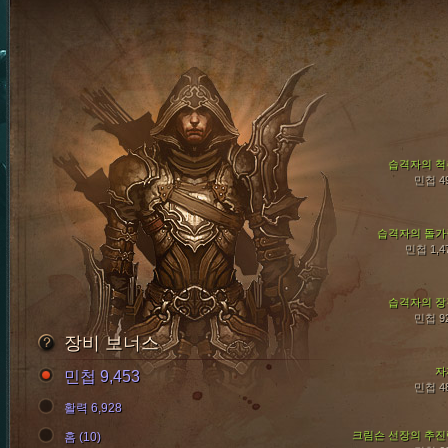
습격자의 척
민첩 4
습격자의 돌가
민첩 1,4
습격자의 장
민첩 9
장비 보너스
자
민첩 9,453
민첩 4
활력 6,928
크림슨 선장의 추진
홈 (10)