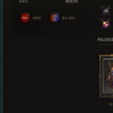
회복력
3531270
125
885k
생명력
증오/ 절제
52
카나이의
무