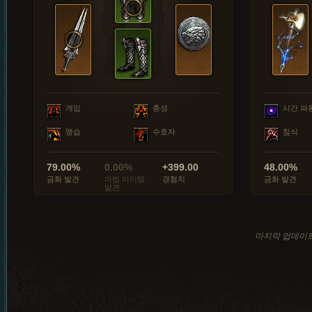
개입
충성
시간 파
맹습
수호자
침식
79.00%
0.00%
+399.00
48.00%
금화 발견
마법 아이템
경험치
금화 발견
발견
마지막 업데이트: 