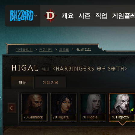
디아블로 III
커뮤니티
프로필
Higal#1111
HIGAL
HARBINGERS OF SOTH
#1111
영웅
게임 기록
70
Grimlock
70
Higara
70
Higgle
70
Higroth