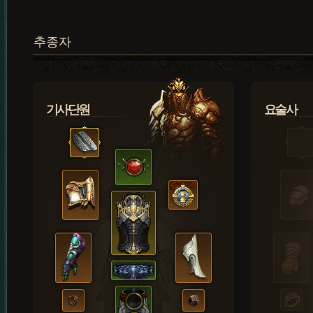
추종자
기사단원
요술사