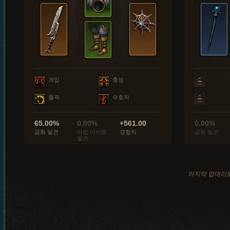
개입
충성
돌격
수호자
65.00%
0.00%
+561.00
0.00%
금화 발견
마법 아이템
경험치
금화 발견
발견
마지막 업데이트: 