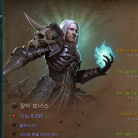
집중의 어깨걸
지능 4
트래그울의 비
지능 9
트래그울의 발
지능 7
장비 보너스
브릭스의 진
지능 8,255
지능 4
활력 4,327
트래그울의 가
극대화 확률 39.5% 증가