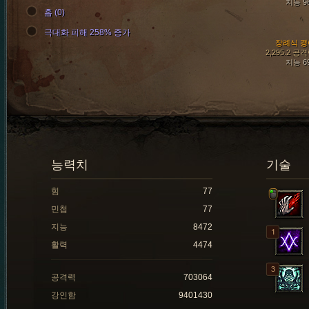
지능 9
홈 (0)
극대화 피해 258% 증가
장례식 괭
2,295.2 공
지능 6
능력치
기술
힘
77
민첩
77
지능
8472
활력
4474
공격력
703064
강인함
9401430