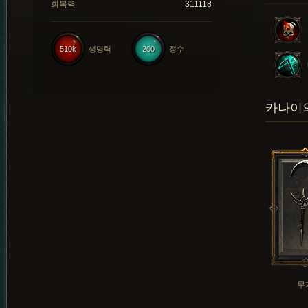
회복력
311118
510k
생명력
200
정수
카나이의
무