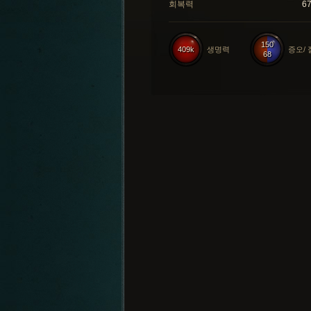
회복력
6
150
409k
생명력
증오/
68