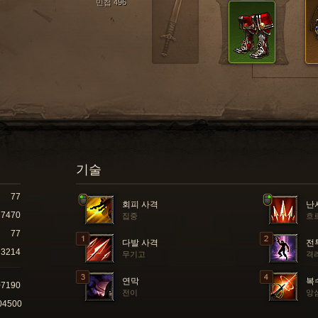
민첩 496
기술
77
회피 사격
난
7470
집중
흐
77
다발 사격
전
3214
무기고
격
연막
복
07190
전이
앙
04500