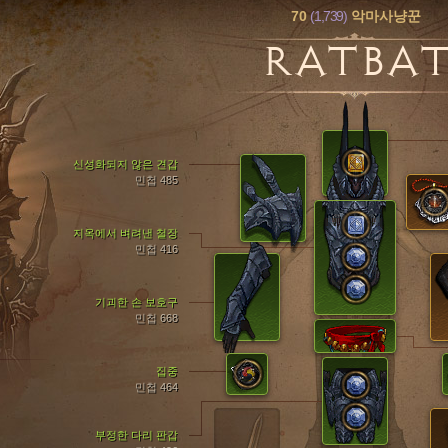
70
(1,739)
악마사냥꾼
RATBA
신성화되지 않은 견갑
민첩 485
지옥에서 벼려낸 철장
민첩 416
기괴한 손 보호구
민첩 668
집중
민첩 464
부정한 다리 판갑