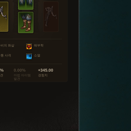
마비의 화살
해부학
관통 사격
소멸
0%
0.00%
+345.00
발견
마법 아이템
경험치
발견