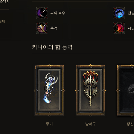
79078
피의 복수
전술
 절제
추격
사냥
카나이의 함 능력
무기
방어구
장신