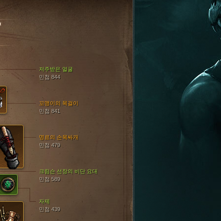
T
저주받은 얼굴
민첩 844
꼬맹이의 목걸이
민첩 841
명료의 손목싸개
민첩 479
크림슨 선장의 비단 요대
민첩 589
자제
민첩 439