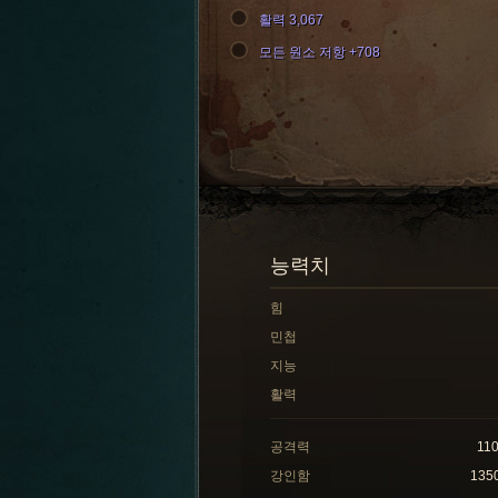
활력 3,067
모든 원소 저항 +708
능력치
힘
민첩
지능
활력
공격력
11
강인함
135