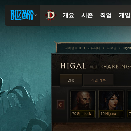
디아블로 III
커뮤니티
프로필
Higal
HIGAL
HARBING
#1111
영웅
게임 기록
70
Grimlock
70
Higara
7