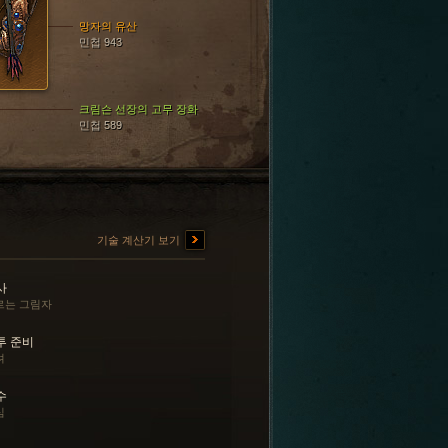
망자의 유산
민첩 943
크림슨 선장의 고무 장화
민첩 589
기술 계산기 보기
사
르는 그림자
투 준비
려
수
심