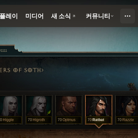
#1111
ERS OF SOTH
0
Higgle
70
Higroth
70
Optmus
70
Ratbat
70
Razzle