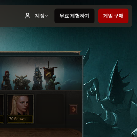
70
Shown