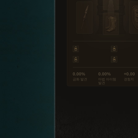
0.00%
0.00%
+0.00
금화 발견
마법 아이템
경험치
발견