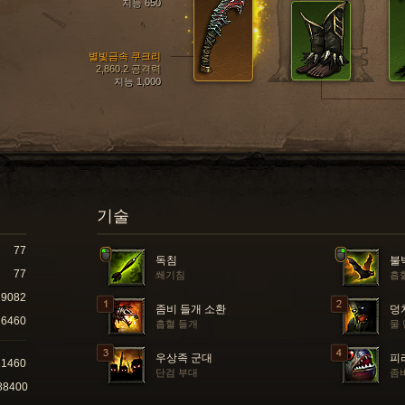
지능 650
별빛금속 쿠크리
2,860.2 공격력
지능 1,000
기술
77
독침
불
77
쐐기침
흡
9082
좀비 들개 소환
덩
6460
흡혈 들개
물
우상족 군대
피
31460
단검 부대
좀
88400