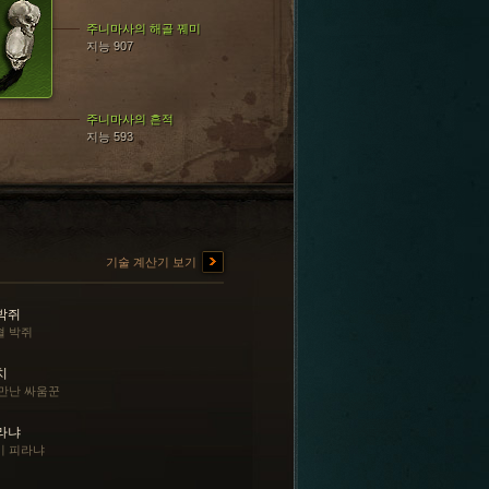
주니마사의 해골 꿰미
지능 907
주니마사의 흔적
지능 593
기술 계산기 보기
박쥐
혈 박쥐
치
 만난 싸움꾼
라냐
비 피라냐