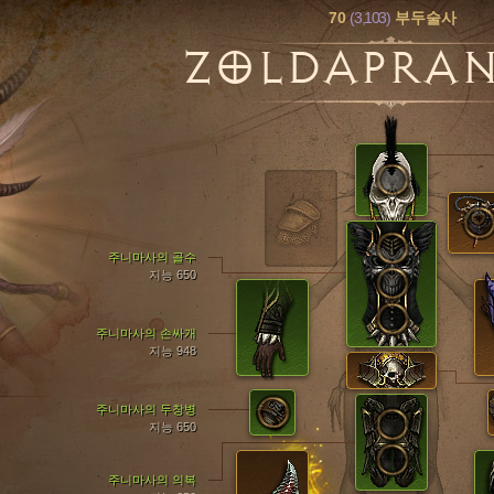
70
(3,103)
부두술사
ZOLDAPRA
주니마사의 골수
지능 650
주니마사의 손싸개
지능 948
주니마사의 두창병
지능 650
주니마사의 의복