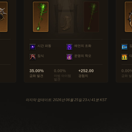
시간 파동
예언의 조화
침식
운명의 착오
35.00%
0.00%
+252.00
0.00
금화 발견
마법 아이템
경험치
금화 
발견
마지막 업데이트: 2026년 06월 25일 23시 41분 KST