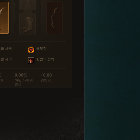
강화 사격
해부학
다발 사격
한밤의 장막
%
0.00%
+0.00
발견
마법 아이템
경험치
발견