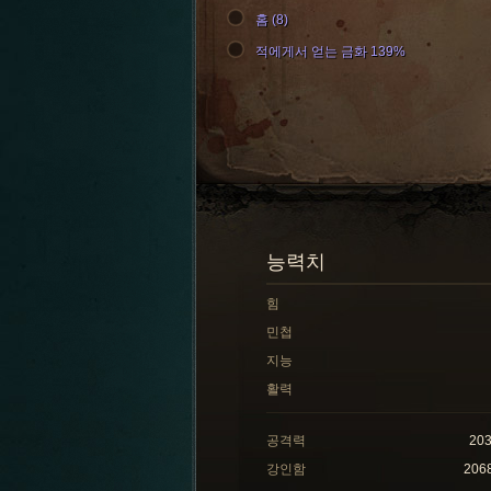
홈 (8)
적에게서 얻는 금화 139%
능력치
힘
민첩
지능
활력
공격력
20
강인함
206