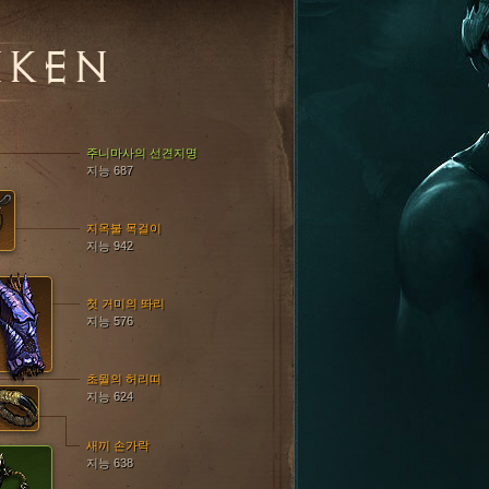
NKEN
주니마사의 선견지명
지능 687
지옥불 목걸이
지능 942
첫 거미의 똬리
지능 576
초월의 허리띠
지능 624
새끼 손가락
지능 638