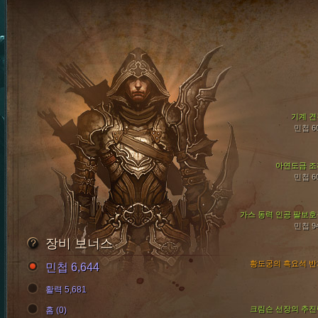
기계 견
민첩 6
아연도금 조
민첩 6
가스 동력 인공 팔보호
민첩 9
장비 보너스
황도궁의 흑요석 반
민첩 6,644
활력 5,681
크림슨 선장의 추진
홈 (0)