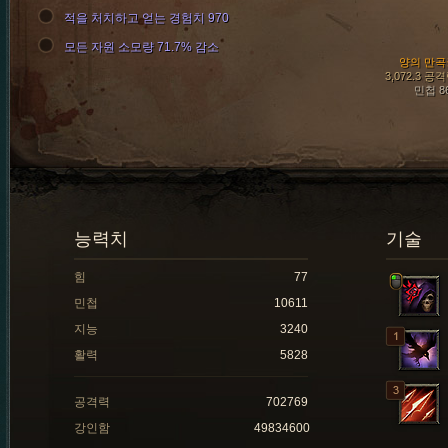
적을 처치하고 얻는 경험치 970
모든 자원 소모량 71.7% 감소
양의 만곡
3,072.3 공
민첩 8
능력치
기술
힘
77
민첩
10611
지능
3240
활력
5828
공격력
702769
강인함
49834600