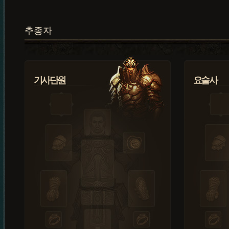
추종자
기사단원
요술사