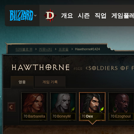
디아블로 III
커뮤니티
프로필
Hawthorne#1424
HAWTHORNE
SOLDIERS OF
#1424
영웅
게임 기록
70
Barbarella
70
BoneyM
70
Dex
70
Ezoghoul