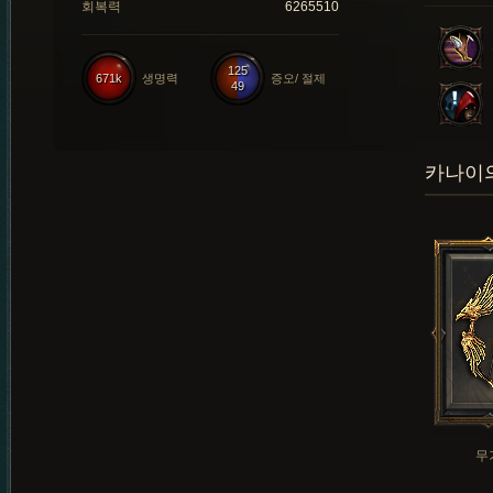
회복력
6265510
125
671k
생명력
증오/ 절제
49
카나이의
무