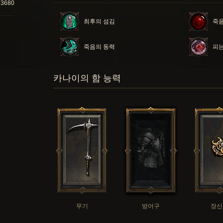
53680
최후의 섬김
죽음
죽음의 동력
피는
카나이의 함 능력
무기
방어구
장신