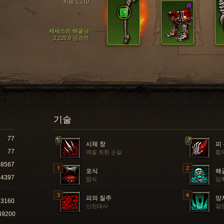
지능 1,210
제세스의 해골낫
3,220.9 공격력
기술
77
시체 창
피
77
깨질 듯한 손길
힘
18567
포식
해
4397
탐식
암
피의 질주
망
13160
신진대사
얕
49200