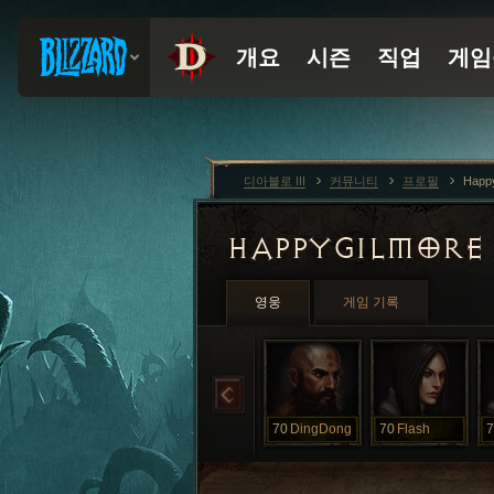
디아블로 III
커뮤니티
프로필
Happ
HAPPYGILMOR
영웅
게임 기록
70
DingDong
70
Flash
7