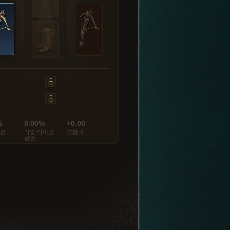
%
0.00%
+0.00
발견
마법 아이템
경험치
발견