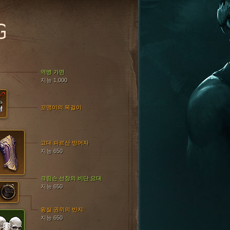
G
역병 가면
지능 1,000
꼬맹이의 목걸이
고대 파르산 방어자
지능 650
크림슨 선장의 비단 요대
지능 650
왕실 권위의 반지
지능 650