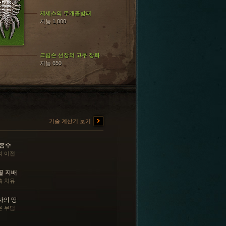
제세스의 두개골방패
지능 1,000
크림슨 선장의 고무 장화
지능 650
기술 계산기 보기
 흡수
의 이전
골 지배
흑 치유
자의 땅
은 무덤