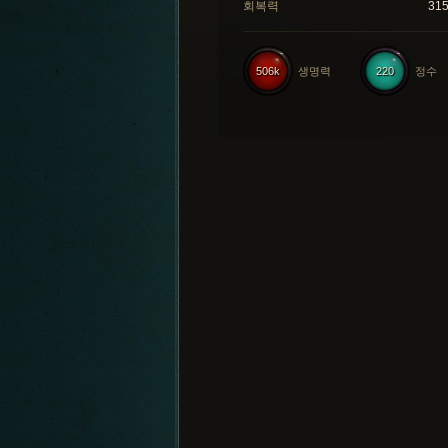
회복력
31
506k
생명력
220
정수