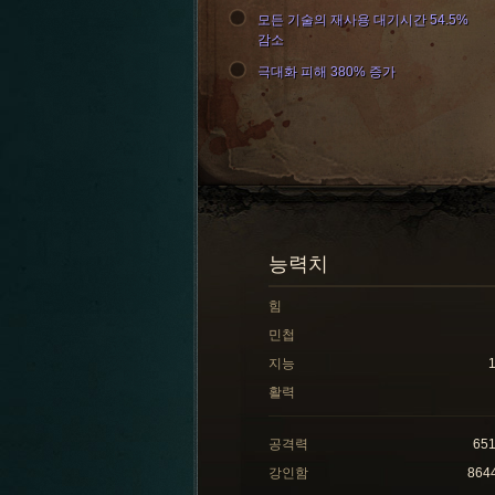
모든 기술의 재사용 대기시간 54.5%
감소
극대화 피해 380% 증가
능력치
힘
민첩
지능
활력
공격력
65
강인함
864