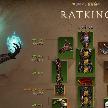
70
(10,628)
강령술사
RATKIN
역병 방어
지능 650
역병 로브
지능 1,490
역병 장갑
크리스빈의 선고
지능 650
역병 주문