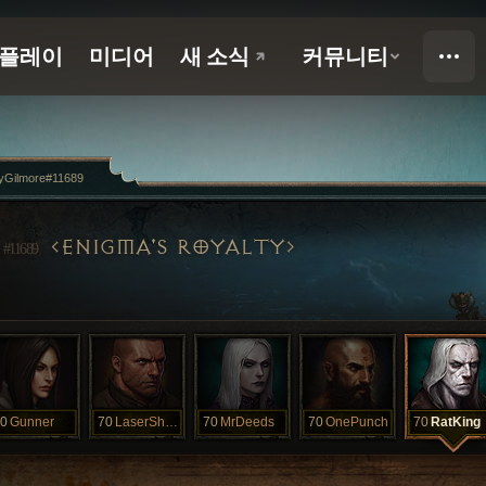
yGilmore#11689
E
ENIGMA'S ROYALTY
#11689
0
Gunner
70
LaserShow
70
MrDeeds
70
OnePunch
70
RatKing