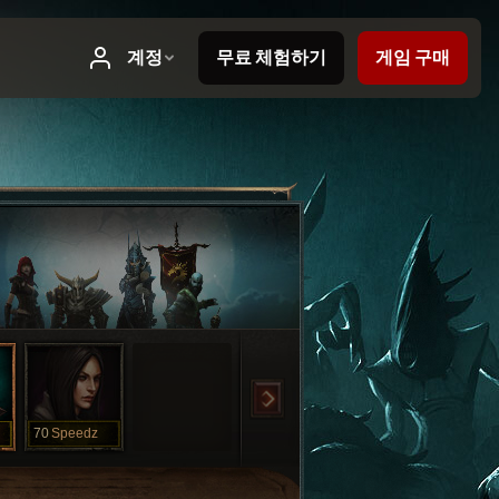
70
Speedz