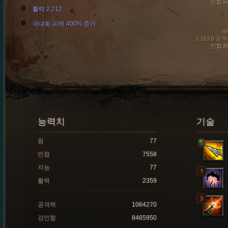
민첩 6
활력 2,212
극대화 피해 400% 증가
새
3,163.8 공
민첩 8
능력치
기술
힘
77
민첩
7558
지능
77
활력
2359
공격력
1064270
강인함
8465950