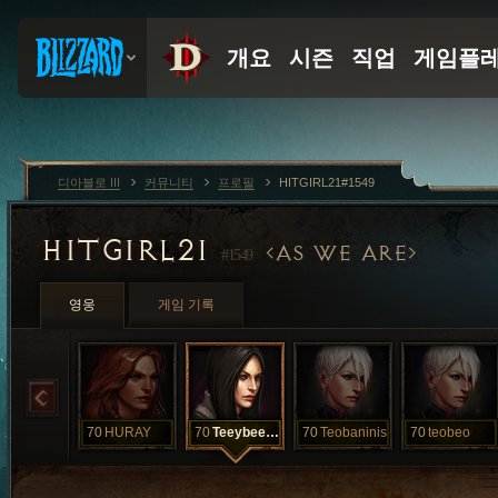
디아블로 III
커뮤니티
프로필
HITGIRL21#1549
HITGIRL21
AS WE ARE
#1549
영웅
게임 기록
70
HURAY
70
Teeybeeyy
70
Teobaninis
70
teobeo