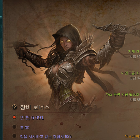
기계 견
민첩 6
아연도금 조
민첩 4
가스 동력 인공 팔보호
민첩 6
장비 보너스
민첩 6,091
홈 (0)
도굴꾼 바
적을 처치하고 얻는 경험치 929