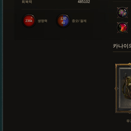
회복력
485102
125
236k
생명력
증오/ 절제
40
카나이의
무