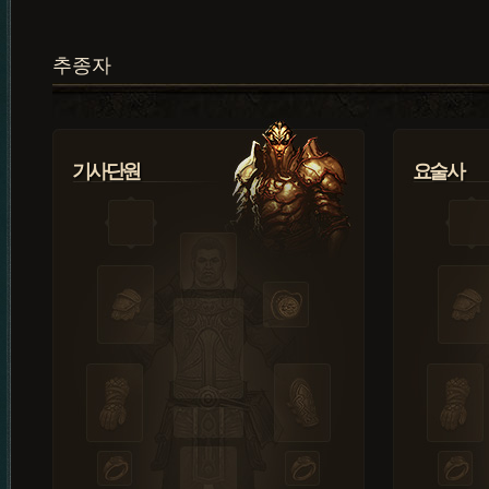
추종자
기사단원
요술사