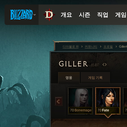
디아블로 III
커뮤니티
프로필
Gille
GILLER
#1497
영웅
게임 기록
70
Bonemage
70
Fate
7