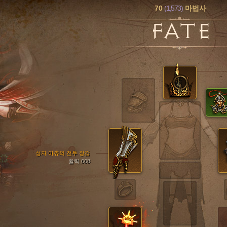
70
(1,573)
마법사
FATE
성자 아츄의 전투 장갑
활력 668