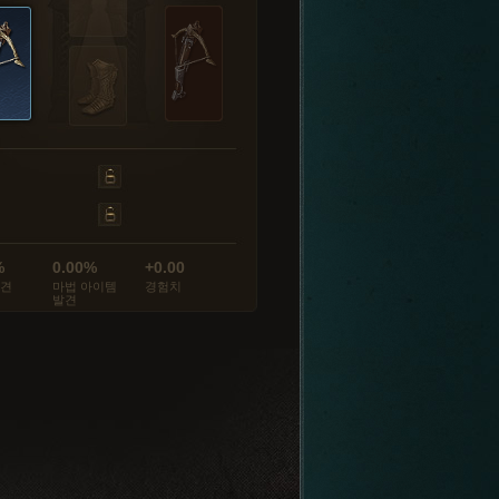
%
0.00%
+0.00
발견
마법 아이템
경험치
발견