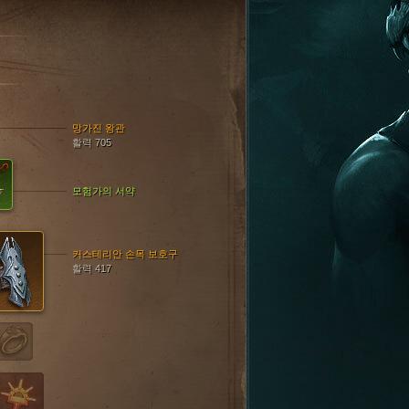
망가진 왕관
활력 705
모험가의 서약
커스테리안 손목 보호구
활력 417