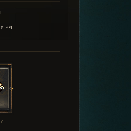
기
정 변칙
구