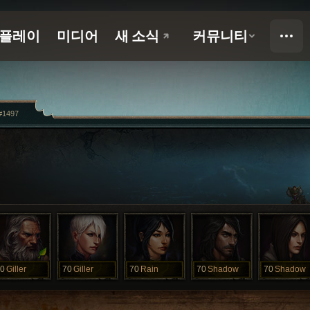
r#1497
0
Giller
70
Giller
70
Rain
70
Shadow
70
Shadow