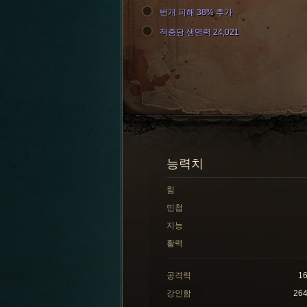
번개 피해 38% 추가
적중당 생명력 24,021
능력치
힘
민첩
지능
활력
공격력
1
강인함
26