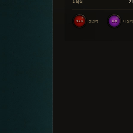
회복력
2
330k
생명력
100
비전력