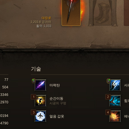
대장로
3,203.8 공격력
활력 1,033
기술
77
마력탄
서
504
3346
순간이동
힘
2970
시공의 구멍
60194
얼음 갑옷
에
44790