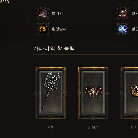
15203
흐리기
환
환영술사
불안
카나이의 함 능력
무기
방어구
장신