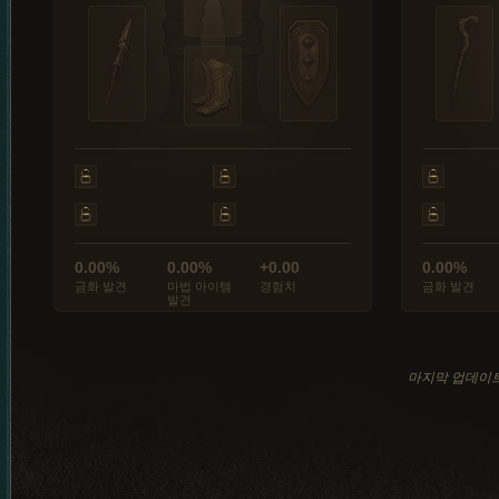
0.00%
0.00%
+0.00
0.00%
금화 발견
마법 아이템
경험치
금화 발견
발견
마지막 업데이트: 