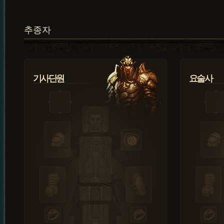
추종자
기사단원
요술사