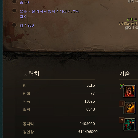
활력 6
홈 (0)
모든 기술의 재사용 대기시간 71.5%
감소
꼬마 도
3,040.9 공
힘 4,899
활력 1,0
능력치
기술
힘
5116
민첩
77
지능
11025
활력
6548
공격력
1498030
강인함
614496000