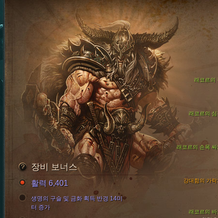
래코르의 
래코르의 심
래코르의 손목 싸
장비 보너스
강대함의 가락
활력 6,401
생명의 구슬 및 금화 획득 반경 14미
터 증가
래코르의 바