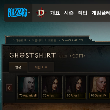
디아블로 III
커뮤니티
프로필
GhostShirt#21824
GHOSTSHIRT
EDM
#21824
영웅
게임 기록
70
AquariusII
70
Aries
70
AriesII
70
GeminiV