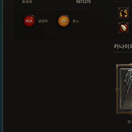
회복력
5971270
852k
생명력
100
분노
카나이의
무