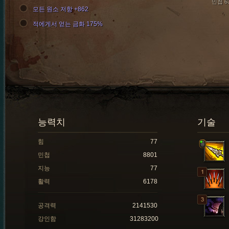
민첩 6
모든 원소 저항 +862
적에게서 얻는 금화 175%
능력치
기술
힘
77
민첩
8801
지능
77
활력
6178
공격력
2141530
강인함
31283200