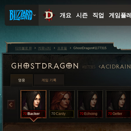
디아블로 III
커뮤니티
프로필
GhostDragon#1177315
GHOSTDRAGON
ACIDRAIN
#1177315
영웅
게임 기록
70
Backer
70
Cardy
70
Echoing
70
Getter