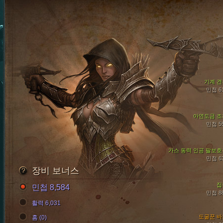
기계 견
민첩 6
아연도금 조
민첩 5
가스 동력 인공 팔보호
민첩 6
장비 보너스
집
민첩 8,584
민첩 8
활력 6,031
도굴꾼 바
홈 (0)