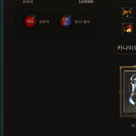
회복력
1445960
125
791k
생명력
증오/ 절제
61
카나이의
무