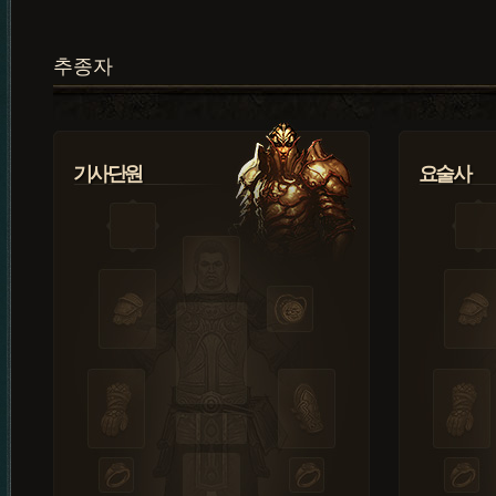
추종자
기사단원
요술사