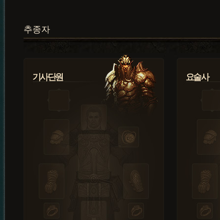
추종자
기사단원
요술사