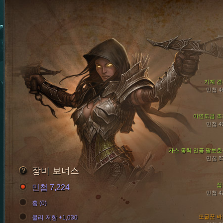
기계 견
민첩 4
아연도금 조
민첩 4
가스 동력 인공 팔보호
민첩 8
장비 보너스
집
민첩 7,224
민첩 4
홈 (0)
도굴꾼 바
물리 저항 +1,030