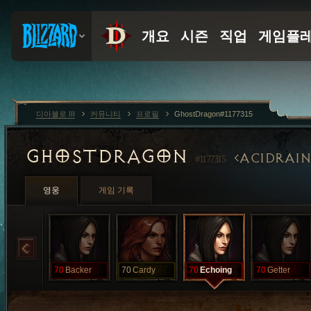
디아블로 III
커뮤니티
프로필
GhostDragon#1177315
GHOSTDRAGON
ACIDRAIN
#1177315
영웅
게임 기록
70
Backer
70
Cardy
70
Echoing
70
Getter