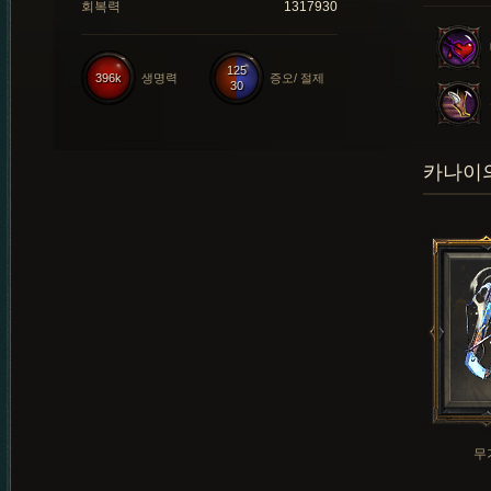
회복력
1317930
125
396k
생명력
증오/ 절제
30
카나이의
무