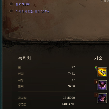
민첩 6
활력 3,809
적에게서 얻는 금화 164%
능력치
기술
힘
77
민첩
7441
지능
77
활력
3956
공격력
1315090
강인함
14064700