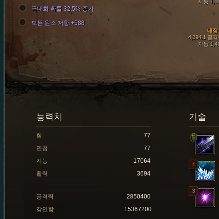
지능 1,1
극대화 확률 32.5% 증가
모든 원소 저항 +588
대장
4,394.1 공
지능 1,4
능력치
기술
힘
77
민첩
77
지능
17064
활력
3694
공격력
2850400
강인함
15367200