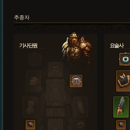
추종자
기사단원
요술사