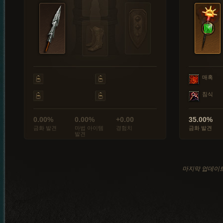
매혹
침식
0.00%
0.00%
+0.00
35.00%
금화 발견
마법 아이템
경험치
금화 발견
발견
마지막 업데이트: 