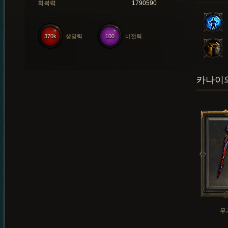
회복력
1790590
370k
생명력
100
비전력
카나이의
무