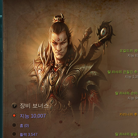
오길드의 권
지능 6
탈 라샤의 끈질긴 추
지능 1,3
탈 라샤의 손아
지능 9
장비 보너스
카리니의 후
지능 10,007
홈 (0)
탈 라샤의 발걸
활력 3,547