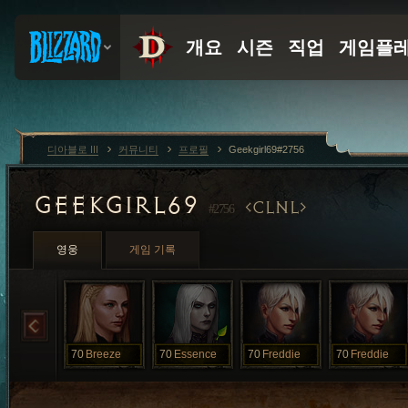
디아블로 III
커뮤니티
프로필
Geekgirl69#2756
GEEKGIRL69
CLNL
#2756
영웅
게임 기록
70
Breeze
70
Essence
70
Freddie
70
Freddie