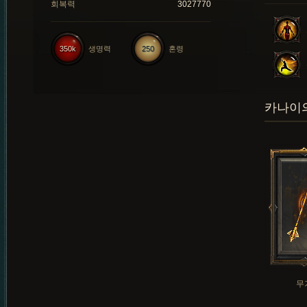
회복력
3027770
350k
생명력
250
혼령
카나이의
무