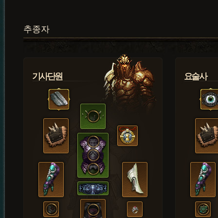
추종자
기사단원
요술사