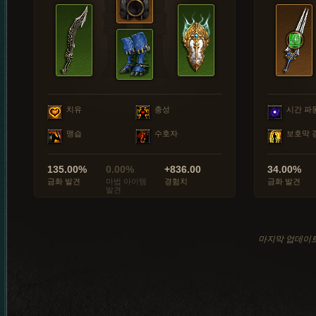
치유
충성
시간 파
맹습
수호자
보호막 
135.00%
0.00%
+836.00
34.00%
금화 발견
마법 아이템
경험치
금화 발견
발견
마지막 업데이트: 