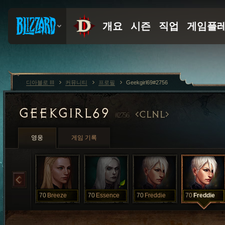
디아블로 III
커뮤니티
프로필
Geekgirl69#2756
GEEKGIRL69
CLNL
#2756
영웅
게임 기록
70
Breeze
70
Essence
70
Freddie
70
Freddie