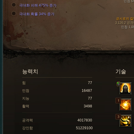
민첩 6
극대화 피해 475% 증가
극대화 확률 34% 증가
쿄시로의 칼
3,126.2 공
민첩 1,0
능력치
기술
힘
77
민첩
16487
지능
77
활력
3498
공격력
4017830
강인함
51229100