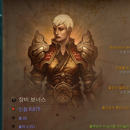
레페브레의 독
민첩 5
잉걸불 외
민첩 6
돌덩이 팔목 장
민첩 9
장비 보너스
황도궁의 흑요석 반
민첩 8,675
홈 (0)
블랙손의 마상시합 쇠미늘바
활력 3,351