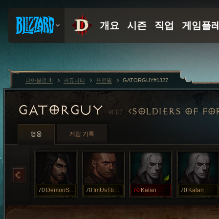
디아블로 III
커뮤니티
프로필
GATORGUY#1327
GATORGUY
SOLDIERS OF F
#1327
영웅
게임 기록
70
DemonSlayer
70
ImUsTbReAkU
70
Kalan
70
Kalan