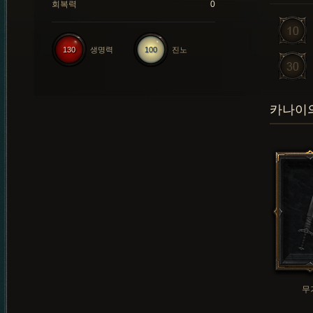
회복력
0
130
생명력
100
진노
카나이의
무