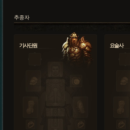
추종자
기사단원
요술사