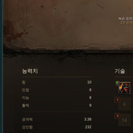
녹슨 도리
3.0 공
능력치
기술
힘
10
민첩
8
지능
8
활력
9
공격력
3.38
강인함
232