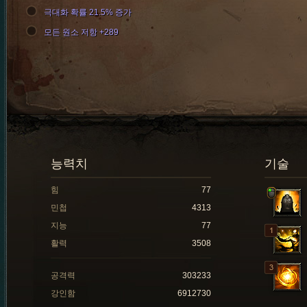
극대화 확률 21.5% 증가
모든 원소 저항 +289
능력치
기술
힘
77
민첩
4313
지능
77
활력
3508
공격력
303233
강인함
6912730