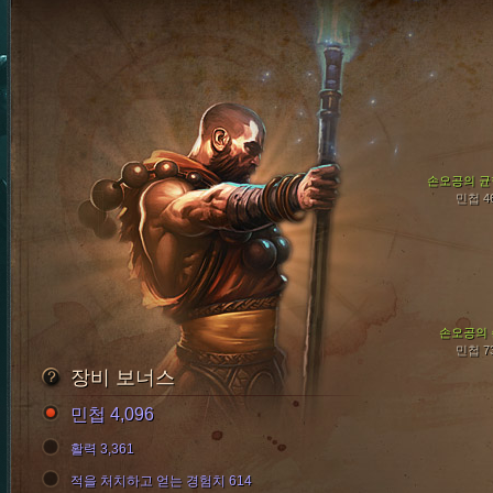
손오공의 균
민첩 4
손오공의 
민첩 7
장비 보너스
민첩 4,096
활력 3,361
적을 처치하고 얻는 경험치 614