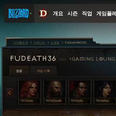
디아블로 III
커뮤니티
프로필
FuDeath36#1261
FUDEATH36
GAMING LOUNGE
#1261
영웅
게임 기록
70
Chola
70
FuDeath
70
Fusito
70
Halley