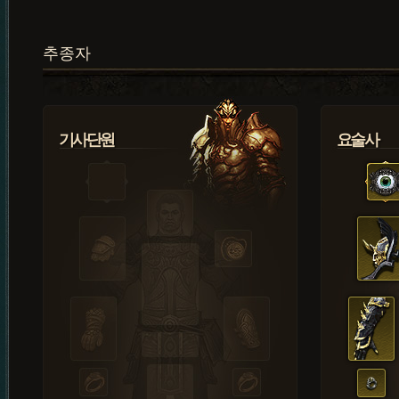
추종자
기사단원
요술사