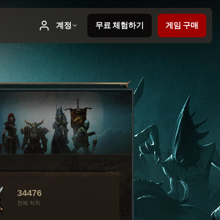
34476
전체 처치