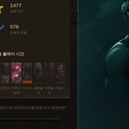
1477
정예 처치
576
정복자 레벨
 플레이 시간
성전사
악마사
수도사
강령술
부두술
마법사
냥꾼
사
사
데이트: 2025년 07월 20일 02시 40분 KST