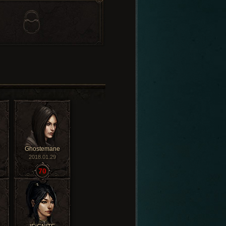
Ghostemane
2018.01.29
70