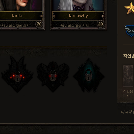
fanta
fantawhy
70
20
,454 마리의 정예 처치
69 마리의 정예 처치
직업별
야만용
사
마지막 업