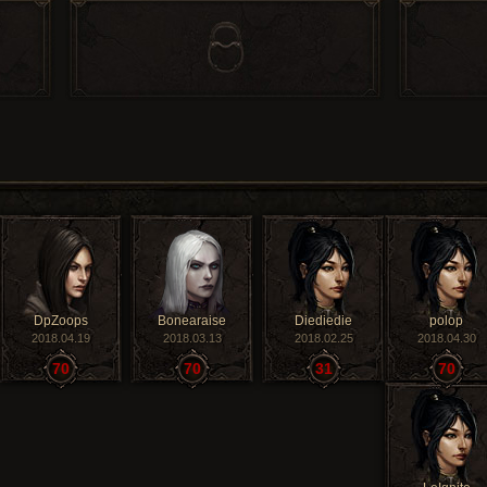
DpZoops
Bonearaise
Diediedie
polop
2018.04.19
2018.03.13
2018.02.25
2018.04.30
70
70
31
70