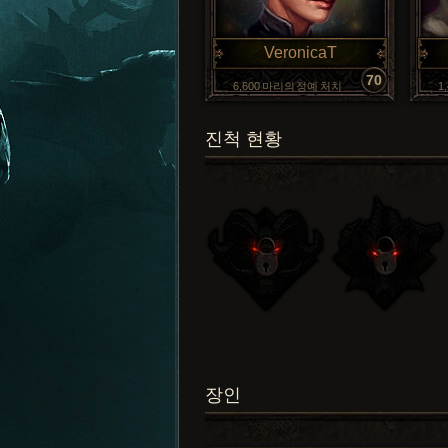
VeronicaT
70
6,600 마리의 정예 처치
1
진척 현황
장인