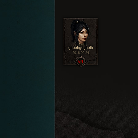
ghbehgeghefh
2018.02.24
64