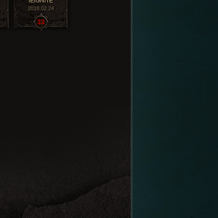
lEiGNITE
2018.02.24
33