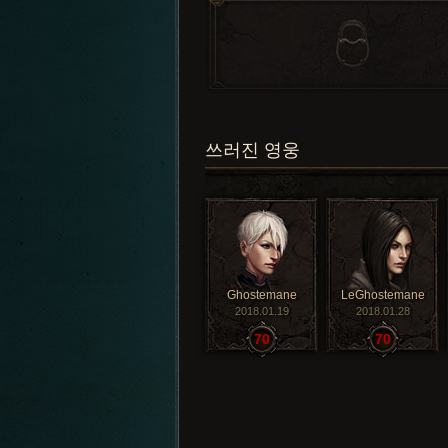
쓰러진 영웅
Ghostemane
LeGhostemane
2018.01.19
2018.01.28
70
70