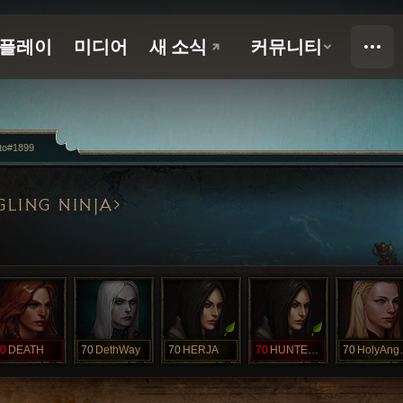
to#1899
GLING NINJA
0
DEATH
70
DethWay
70
HERJA
70
HUNTERGIRL
70
Holy