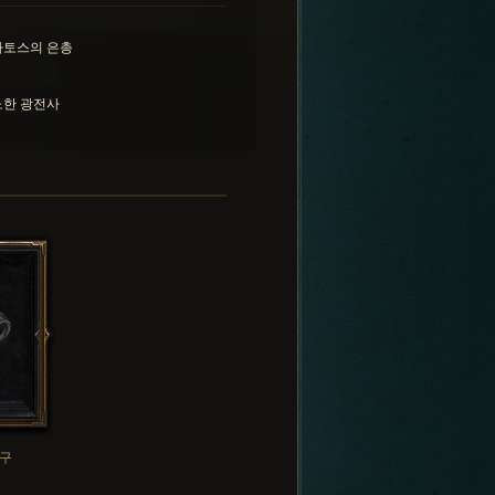
카토스의 은총
노한 광전사
구