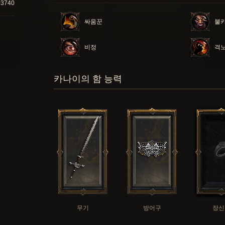
03740
싸움꾼
불
비정
격
카나이의 함 능력
무기
방어구
장신