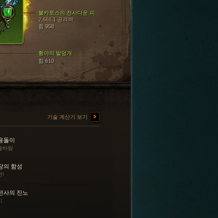
불카토스의 전사다운 피
2,661.1 공격력
힘 958
황야의 발덮개
힘 610
기술 계산기 보기
용돌이
쓸바람
장의 함성
!
전사의 진노
기