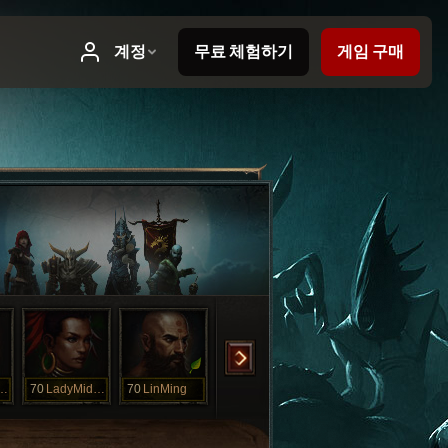
AngelDea
70
LadyMidnight
70
LinMing
70
MarryBlood
70
PapaMidnigth
70