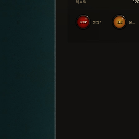
회복력
12
780k
생명력
112
분노