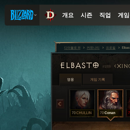
디아블로 III
커뮤니티
프로필
Elbas
ELBASTO
XIN
#1899
영웅
게임 기록
70
CHULLIN
70
Conan
7