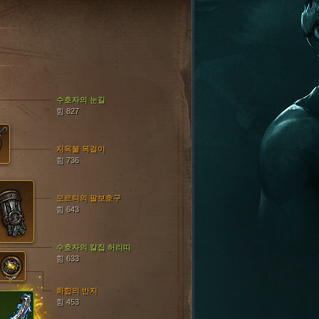
수호자의 눈길
힘 827
지옥불 목걸이
힘 736
모르틱의 팔보호구
힘 643
수호자의 칼집 허리띠
힘 633
화합의 반지
힘 453