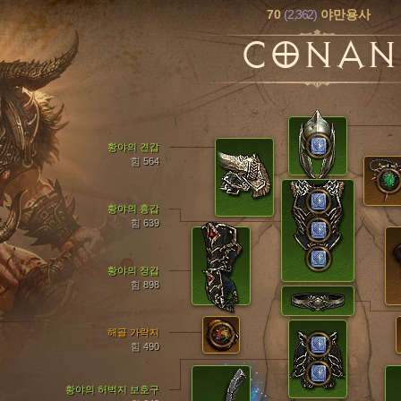
70
(2,362)
야만용사
CONAN
황야의 견갑
힘 564
황야의 흉갑
힘 639
황야의 장갑
힘 898
해골 가락지
힘 490
황야의 허벅지 보호구