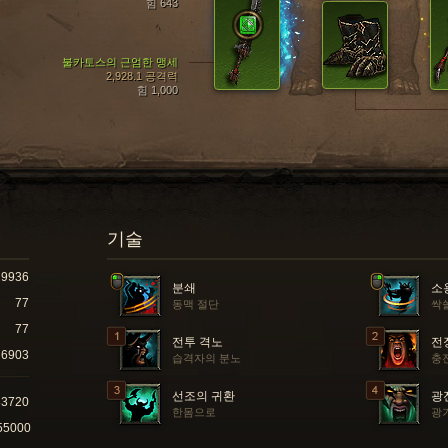
힘 643
불카토스의 근엄한 맹세
2,928.1 공격력
힘 1,000
기술
9936
분쇄
소
77
동맥 절단
싹
77
전투 격노
전
6903
습격자의 분노
충전
선조의 귀환
광
83720
한몸으로
광
55000