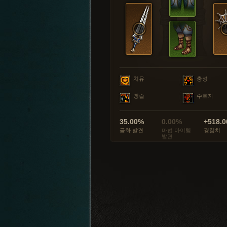
치유
충성
맹습
수호자
35.00%
0.00%
+518.0
금화 발견
마법 아이템
경험치
발견