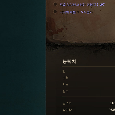
적을 처치하고 얻는 경험치 1,197
극대화 확률 30.5% 증가
능력치
힘
민첩
지능
활력
공격력
11
강인함
263