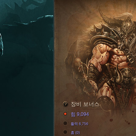
장비 보너스
힘 9,094
활력 6,756
홈 (0)