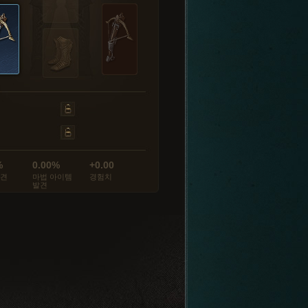
%
0.00%
+0.00
발견
마법 아이템
경험치
발견